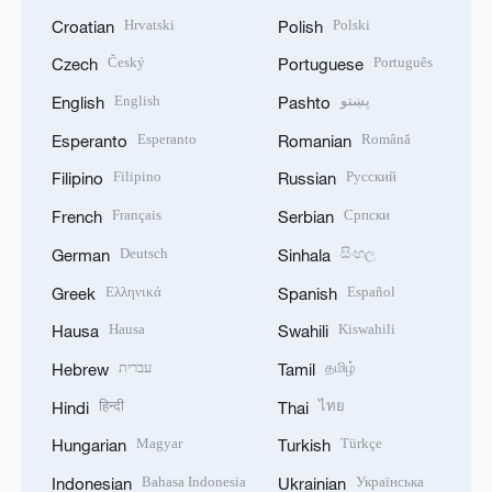
Hrvatski
Polski
Croatian
Polish
Český
Português
Czech
Portuguese
English
پښتو
English
Pashto
Esperanto
Română
Esperanto
Romanian
Filipino
Русский
Filipino
Russian
Français
Српски
French
Serbian
Deutsch
සිංහල
German
Sinhala
Ελληνικά
Español
Greek
Spanish
Hausa
Kiswahili
Hausa
Swahili
עברית
தமிழ்
Hebrew
Tamil
हिन्दी
ไทย
Hindi
Thai
Magyar
Türkçe
Hungarian
Turkish
Bahasa Indonesia
Українська
Indonesian
Ukrainian