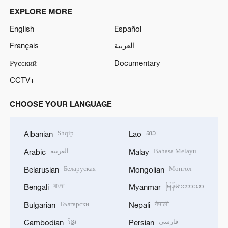
EXPLORE MORE
English
Español
Français
العربية
Русский
Documentary
CCTV+
CHOOSE YOUR LANGUAGE
Shqip
ລາວ
Albanian
Lao
العربية
Bahasa Melayu
Arabic
Malay
Беларуская
Монгол
Belarusian
Mongolian
বাংলা
မြန်မာဘာသာ
Bengali
Myanmar
Български
नेपाली
Bulgarian
Nepali
ខ្មែរ
فارسی
Cambodian
Persian