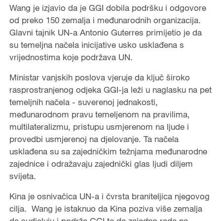
Wang je izjavio da je GGI dobila podršku i odgovore
od preko 150 zemalja i međunarodnih organizacija.
Glavni tajnik UN-a Antonio Guterres primijetio je da
su temeljna načela inicijative usko usklađena s
vrijednostima koje podržava UN.
Ministar vanjskih poslova vjeruje da ključ široko
rasprostranjenog odjeka GGI-ja leži u naglasku na pet
temeljnih načela - suverenoj jednakosti,
međunarodnom pravu temeljenom na pravilima,
multilateralizmu, pristupu usmjerenom na ljude i
provedbi usmjerenoj na djelovanje. Ta načela
usklađena su sa zajedničkim težnjama međunarodne
zajednice i odražavaju zajednički glas ljudi diljem
svijeta.
Kina je osnivačica UN-a i čvrsta braniteljica njegovog
cilja. Wang je istaknuo da Kina poziva više zemalja
da sudjeluju i podrže GGI te da zajedno rade na