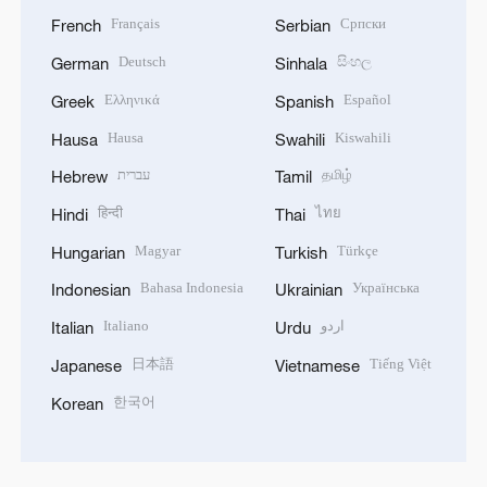
Français
Српски
French
Serbian
Deutsch
සිංහල
German
Sinhala
Ελληνικά
Español
Greek
Spanish
Hausa
Kiswahili
Hausa
Swahili
עברית
தமிழ்
Hebrew
Tamil
हिन्दी
ไทย
Hindi
Thai
Magyar
Türkçe
Hungarian
Turkish
Bahasa Indonesia
Українська
Indonesian
Ukrainian
Italiano
اردو
Italian
Urdu
日本語
Tiếng Việt
Japanese
Vietnamese
한국어
Korean