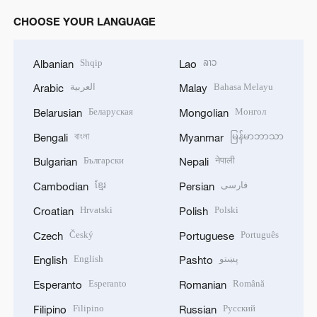
CHOOSE YOUR LANGUAGE
Shqip
ລາວ
Albanian
Lao
العربية
Bahasa Melayu
Arabic
Malay
Беларуская
Монгол
Belarusian
Mongolian
বাংলা
မြန်မာဘာသာ
Bengali
Myanmar
Български
नेपाली
Bulgarian
Nepali
ខ្មែរ
فارسی
Cambodian
Persian
Hrvatski
Polski
Croatian
Polish
Český
Português
Czech
Portuguese
English
پښتو
English
Pashto
Esperanto
Română
Esperanto
Romanian
Filipino
Русский
Filipino
Russian