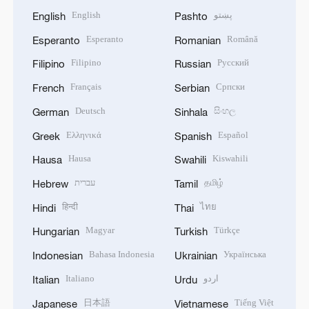
English
پښتو
English
Pashto
Esperanto
Română
Esperanto
Romanian
Filipino
Русский
Filipino
Russian
Français
Српски
French
Serbian
Deutsch
සිංහල
German
Sinhala
Ελληνικά
Español
Greek
Spanish
Hausa
Kiswahili
Hausa
Swahili
עברית
தமிழ்
Hebrew
Tamil
हिन्दी
ไทย
Hindi
Thai
Magyar
Türkçe
Hungarian
Turkish
Bahasa Indonesia
Українська
Indonesian
Ukrainian
Italiano
اردو
Italian
Urdu
日本語
Tiếng Việt
Japanese
Vietnamese