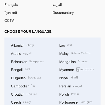
Français
العربية
Русский
Documentary
CCTV+
CHOOSE YOUR LANGUAGE
Shqip
ລາວ
Albanian
Lao
العربية
Bahasa Melayu
Arabic
Malay
Беларуская
Монгол
Belarusian
Mongolian
বাংলা
မြန်မာဘာသာ
Bengali
Myanmar
Български
नेपाली
Bulgarian
Nepali
ខ្មែរ
فارسی
Cambodian
Persian
Hrvatski
Polski
Croatian
Polish
Český
Português
Czech
Portuguese