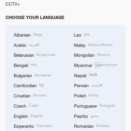
CCTV+
CHOOSE YOUR LANGUAGE
Shqip
ລາວ
Albanian
Lao
العربية
Bahasa Melayu
Arabic
Malay
Беларуская
Монгол
Belarusian
Mongolian
বাংলা
မြန်မာဘာသာ
Bengali
Myanmar
Български
नेपाली
Bulgarian
Nepali
ខ្មែរ
فارسی
Cambodian
Persian
Hrvatski
Polski
Croatian
Polish
Český
Português
Czech
Portuguese
English
پښتو
English
Pashto
Esperanto
Română
Esperanto
Romanian