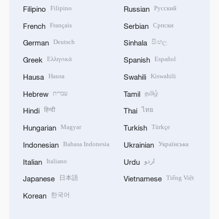
Filipino
Русский
Filipino
Russian
Français
Српски
French
Serbian
Deutsch
සිංහල
German
Sinhala
Ελληνικά
Español
Greek
Spanish
Hausa
Kiswahili
Hausa
Swahili
עברית
தமிழ்
Hebrew
Tamil
हिन्दी
ไทย
Hindi
Thai
Magyar
Türkçe
Hungarian
Turkish
Bahasa Indonesia
Українська
Indonesian
Ukrainian
Italiano
اردو
Italian
Urdu
日本語
Tiếng Việt
Japanese
Vietnamese
한국어
Korean