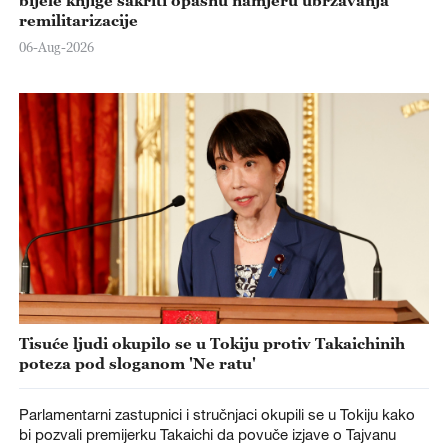
bijele knjige sakriti opasnu namjeru ubrzavanja
remilitarizacije
06-Aug-2026
Tisuće ljudi okupilo se u Tokiju protiv Takaichinih
poteza pod sloganom 'Ne ratu'
Parlamentarni zastupnici i stručnjaci okupili se u Tokiju kako
bi pozvali premijerku Takaichi da povuče izjave o Tajvanu