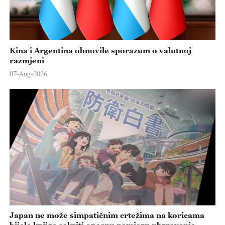
Kina i Argentina obnovile sporazum o valutnoj
razmjeni
07-Aug-2026
Japan ne može simpatičnim crtežima na koricama