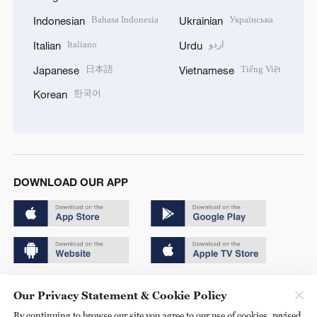
Bahasa Indonesia
Українська
Indonesian
Ukrainian
Italiano
اردو
Italian
Urdu
日本語
Tiếng Việt
Japanese
Vietnamese
한국어
Korean
DOWNLOAD OUR APP
Copyright © 2024 CGTN.
Our Privacy Statement & Cookie Policy
京ICP备20000184号
By continuing to browse our site you agree to our use of cookies, revised