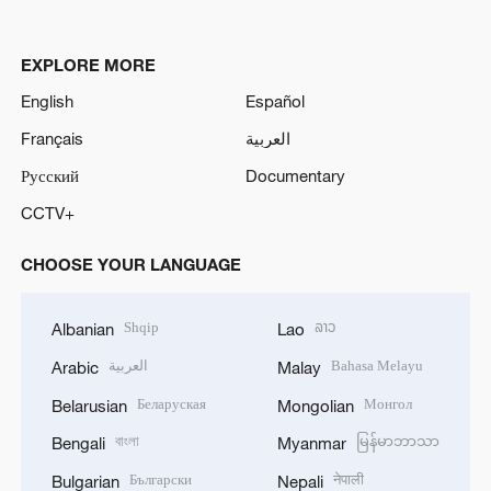
EXPLORE MORE
English
Español
Français
العربية
Русский
Documentary
CCTV+
CHOOSE YOUR LANGUAGE
Shqip
ລາວ
Albanian
Lao
العربية
Bahasa Melayu
Arabic
Malay
Беларуская
Монгол
Belarusian
Mongolian
বাংলা
မြန်မာဘာသာ
Bengali
Myanmar
Български
नेपाली
Bulgarian
Nepali