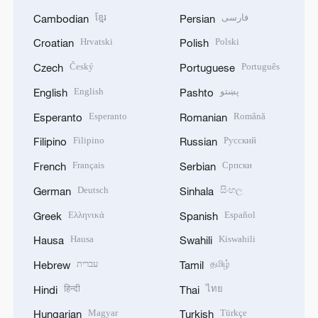
ខ្មែរ
فارسی
Cambodian
Persian
Hrvatski
Polski
Croatian
Polish
Český
Português
Czech
Portuguese
English
پښتو
English
Pashto
Esperanto
Română
Esperanto
Romanian
Filipino
Русский
Filipino
Russian
Français
Српски
French
Serbian
Deutsch
සිංහල
German
Sinhala
Ελληνικά
Español
Greek
Spanish
Hausa
Kiswahili
Hausa
Swahili
עברית
தமிழ்
Hebrew
Tamil
हिन्दी
ไทย
Hindi
Thai
Magyar
Türkçe
Hungarian
Turkish