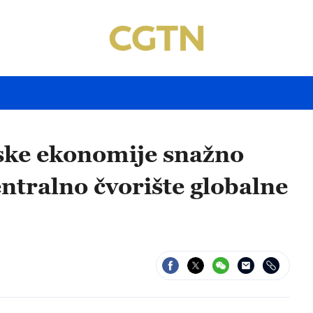
tske ekonomije snažno
entralno čvorište globalne