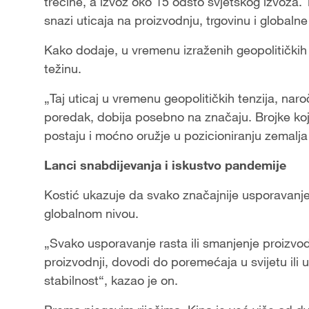
trećine, a izvoz oko 15 odsto svjetskog izvoza. 
snazi uticaja na proizvodnju, trgovinu i globalne
Kako dodaje, u vremenu izraženih geopolitičkih 
težinu.
„Taj uticaj u vremenu geopolitičkih tenzija, nar
poredak, dobija posebno na značaju. Brojke koj
postaju i moćno oružje u pozicioniranju zemalja 
Lanci snabdijevanja i iskustvo pandemije
Kostić ukazuje da svako značajnije usporavanj
globalnom nivou.
„Svako usporavanje rasta ili smanjenje proizvod
proizvodnji, dovodi do poremećaja u svijetu ili 
stabilnost“, kazao je on.