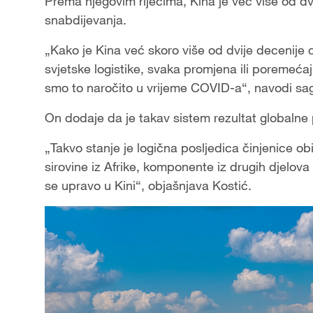
Prema njegovim riječima, Kina je već više od dv
snabdijevanja.
„Kako je Kina već skoro više od dvije decenije
svjetske logistike, svaka promjena ili poremećaj u
smo to naročito u vrijeme COVID-a“, navodi sa
On dodaje da je takav sistem rezultat globalne 
„Takvo stanje je logična posljedica činjenice ob
sirovine iz Afrike, komponente iz drugih djelov
se upravo u Kini“, objašnjava Kostić.