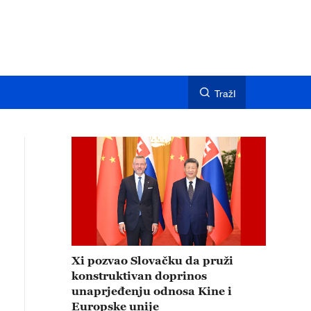
TražI
Xi pozvao Slovačku da pruži
konstruktivan doprinos
unaprjeđenju odnosa Kine i
Europske unije