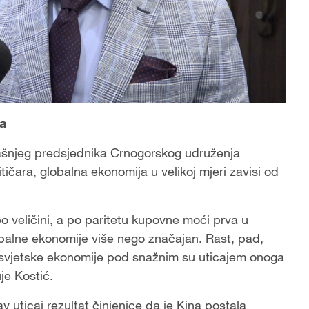
ja
orašnjeg predsjednika Crnogorskog udruženja
ara, globalna ekonomija u velikoj mjeri zavisi od
o veličini, a po paritetu kupovne moći prva u
globalne ekonomije više nego značajan. Rast, pad,
 svjetske ekonomije pod snažnim su uticajem onoga
je Kostić.
uticaj rezultat činjenice da je Kina postala