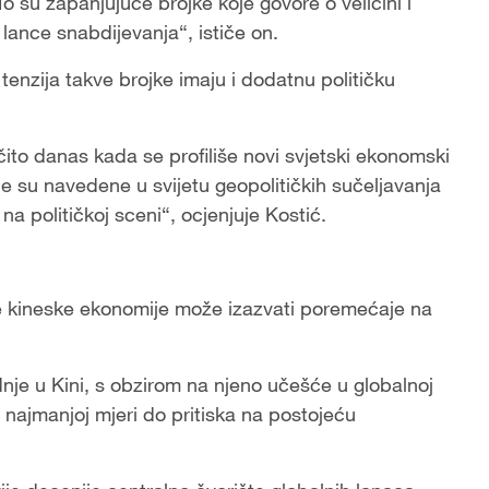
To su zapanjujuće brojke koje govore o veličini i
 lance snabdijevanja“, ističe on.
tenzija takve brojke imaju i dodatnu političku
očito danas kada se profiliše novi svjetski ekonomski
e su navedene u svijetu geopolitičkih sučeljavanja
na političkoj sceni“, ocjenjuje Kostić.
e kineske ekonomije može izazvati poremećaje na
nje u Kini, s obzirom na njeno učešće u globalnoj
u najmanjoj mjeri do pritiska na postojeću