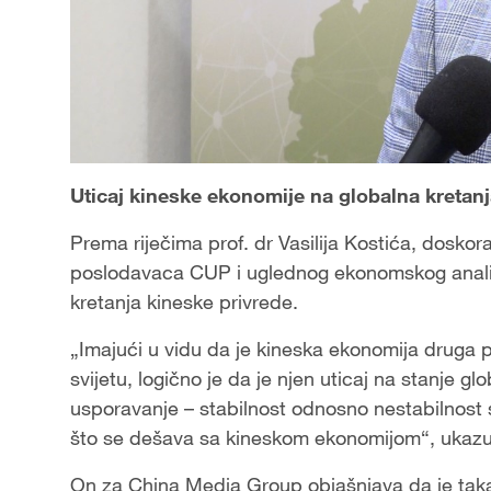
Uticaj kineske ekonomije na globalna kretan
Prema riječima prof. dr Vasilija Kostića, dosk
poslodavaca CUP i uglednog ekonomskog analitič
kretanja kineske privrede.
„Imajući u vidu da je kineska ekonomija druga p
svijetu, logično je da je njen uticaj na stanje 
usporavanje – stabilnost odnosno nestabilnost
što se dešava sa kineskom ekonomijom“, ukazu
On za China Media Group objašnjava da je takav 