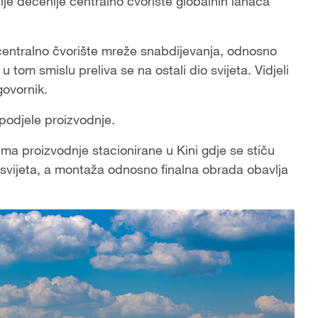
ije decenije centralno čvorište globalnih lanaca
 centralno čvorište mreže snabdijevanja, odnosno
 tom smislu preliva se na ostali dio svijeta. Vidjeli
govornik.
podjele proizvodnje.
ima proizvodnje stacionirane u Kini gdje se stiču
a svijeta, a montaža odnosno finalna obrada obavlja