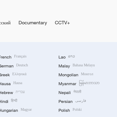
сский
Documentary
CCTV+
French
Français
Lao
ລາວ
German
Deutsch
Malay
Bahasa Melayu
Greek
Ελληνικά
Mongolian
Монгол
Hausa
Hausa
Myanmar
မြန်မာဘာသာ
Hebrew
עברית
Nepali
नेपाली
Hindi
हिन्दी
Persian
فارسی
Hungarian
Magyar
Polish
Polski