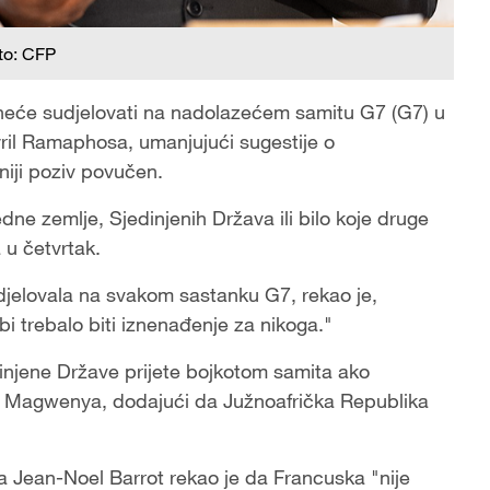
to: CFP
 neće sudjelovati na nadolazećem samitu G7 (G7) u
yril Ramaphosa, umanjujući sugestije o
niji poziv povučen.
jedne zemlje, Sjedinjenih Država ili bilo koje druge
 u četvrtak.
udjelovala na svakom sastanku G7, rekao je,
i trebalo biti iznenađenje za nikoga."
injene Države prijete bojkotom samita ako
e Magwenya, dodajući da Južnoafrička Republika
a Jean-Noel Barrot rekao je da Francuska "nije