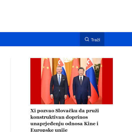
TražI
Xi pozvao Slovačku da pruži
konstruktivan doprinos
unaprjeđenju odnosa Kine i
Europske unije