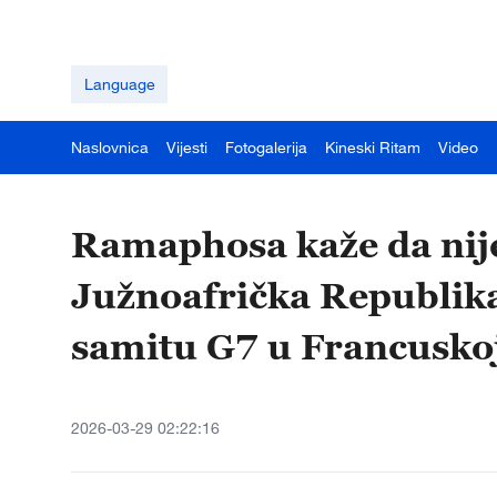
Language
Naslovnica
Vijesti
Fotogalerija
Kineski Ritam
Video
Ramaphosa kaže da nije
Južnoafrička Republika
samitu G7 u Francusko
2026-03-29 02:22:16