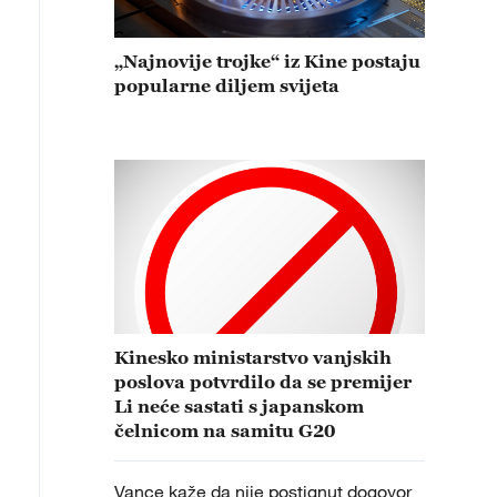
„Najnovije trojke“ iz Kine postaju
popularne diljem svijeta
Kinesko ministarstvo vanjskih
poslova potvrdilo da se premijer
Li neće sastati s japanskom
čelnicom na samitu G20
Vance kaže da nije postignut dogovor