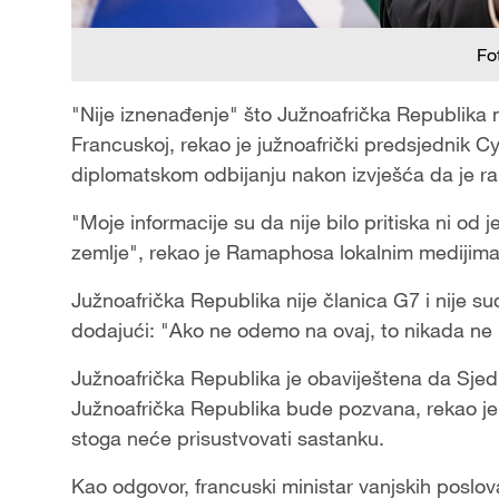
Fo
"Nije iznenađenje" što Južnoafrička Republika
Francuskoj, rekao je južnoafrički predsjednik C
diplomatskom odbijanju nakon izvješća da je ra
"Moje informacije su da nije bilo pritiska ni od 
zemlje", rekao je Ramaphosa lokalnim medijima
Južnoafrička Republika nije članica G7 i nije s
dodajući: "Ako ne odemo na ovaj, to nikada ne b
Južnoafrička Republika je obaviještena da Sjed
Južnoafrička Republika bude pozvana, rekao j
stoga neće prisustvovati sastanku.
Kao odgovor, francuski ministar vanjskih poslov