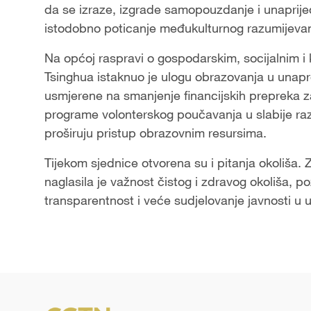
da se izraze, izgrade samopouzdanje i unaprij
istodobno poticanje međukulturnog razumijevan
Na općoj raspravi o gospodarskim, socijalnim i
Tsinghua istaknuo je ulogu obrazovanja u unapre
usmjerene na smanjenje financijskih prepreka z
programe volonterskog poučavanja u slabije raz
proširuju pristup obrazovnim resursima.
Tijekom sjednice otvorena su i pitanja okoliša. 
naglasila je važnost čistog i zdravog okoliša, po
transparentnost i veće sudjelovanje javnosti u u