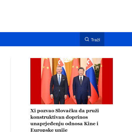
TražI
Xi pozvao Slovačku da pruži
konstruktivan doprinos
unaprjeđenju odnosa Kine i
Europske unije