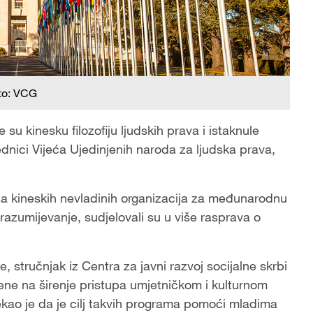
to: VCG
 su kinesku filozofiju ljudskih prava i istaknule
ednici Vijeća Ujedinjenih naroda za ljudska prava,
ža kineskih nevladinih organizacija za međunarodnu
zumijevanje, sudjelovali su u više rasprava o
 stručnjak iz Centra za javni razvoj socijalne skrbi
ne na širenje pristupa umjetničkom i kulturnom
kao je da je cilj takvih programa pomoći mladima