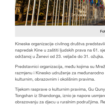
Fo
Kineske organizacije civilnog društva predstavile
napredak Kine u zaštiti ljudskih prava na 61. sj
održanoj u Ženevi od 23. veljače do 31. ožujka.
Predstavnici organizacija, među kojima su Mre
razmjenu i Kinesko udruženje za međunarodno ra
kulturnim, obrazovnim i okolišnim pravima.
Tijekom rasprave o kulturnim pravima, Gu Qunye,
Tongshan iz Shandonga, iznio je napore usmjere
obrazovanju za djecu u ruralnim područjima. Re