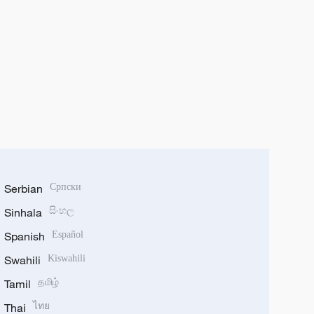
Serbian
Српски
Sinhala
සිංහල
Spanish
Español
Swahili
Kiswahili
Tamil
தமிழ்
Thai
ไทย