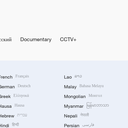
сский
Documentary
CCTV+
French
Français
Lao
ລາວ
German
Deutsch
Malay
Bahasa Melayu
Greek
Ελληνικά
Mongolian
Монгол
Hausa
Hausa
Myanmar
မြန်မာဘာသာ
Hebrew
עברית
Nepali
नेपाली
Hindi
हिन्दी
Persian
فارسی