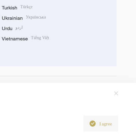
Turkish
Türkçe
Ukrainian
Українська
Urdu
اردو
Vietnamese
Tiếng Việt
I agree
6