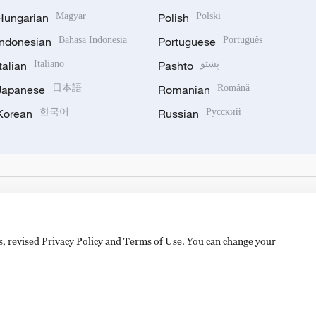
Hungarian
Magyar
Polish
Polski
Indonesian
Bahasa Indonesia
Portuguese
Português
Italian
Italiano
Pashto
پښتو
Japanese
日本語
Romanian
Română
Korean
한국어
Russian
Русский
es, revised Privacy Policy and Terms of Use. You can change your
备 11010502050052号
Disinformation report hotline: 010-8506146