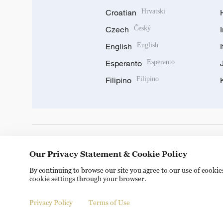
Croatian
Hrvatski
Czech
Český
English
English
Esperanto
Esperanto
Filipino
Filipino
DOWNLOAD OUR APP
Our Privacy Statement & Cookie Policy
By continuing to browse our site you agree to our use of cooki
cookie settings through your browser.
Privacy Policy
Terms of Use
Copyright © 2024 CGTN.
京ICP备20000184号
京公网安