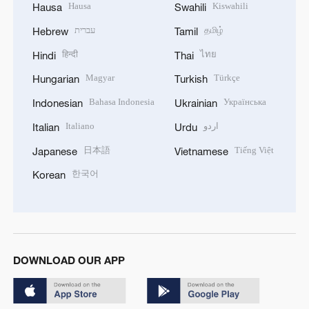
Hausa
Kiswahili
Hausa
Swahili
עברית
தமிழ்
Hebrew
Tamil
हिन्दी
ไทย
Hindi
Thai
Magyar
Türkçe
Hungarian
Turkish
Bahasa Indonesia
Українська
Indonesian
Ukrainian
Italiano
اردو
Italian
Urdu
日本語
Tiếng Việt
Japanese
Vietnamese
한국어
Korean
DOWNLOAD OUR APP