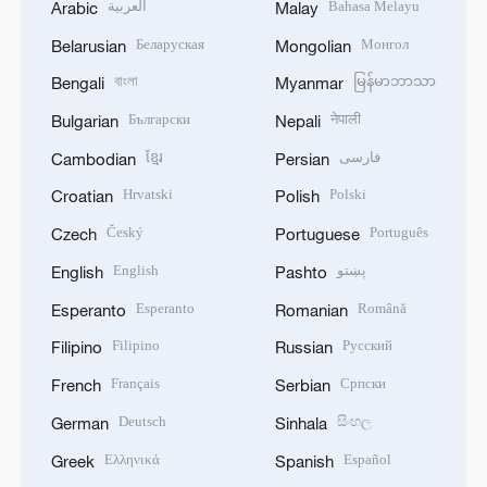
العربية
Bahasa Melayu
Arabic
Malay
Беларуская
Монгол
Belarusian
Mongolian
বাংলা
မြန်မာဘာသာ
Bengali
Myanmar
Български
नेपाली
Bulgarian
Nepali
ខ្មែរ
فارسی
Cambodian
Persian
Hrvatski
Polski
Croatian
Polish
Český
Português
Czech
Portuguese
English
پښتو
English
Pashto
Esperanto
Română
Esperanto
Romanian
Filipino
Русский
Filipino
Russian
Français
Српски
French
Serbian
Deutsch
සිංහල
German
Sinhala
Ελληνικά
Español
Greek
Spanish