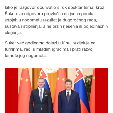
Iako je razgovor obuhvatio širok spektar tema, kroz
e
Šukerove odgovore provlačila se jasna poruka:
uspjeh u nogometu rezultat je dugoročnog rada,
o
sustava i strpljenja, a ne brzih rješenja ili pojedinačnih
ulaganja.
Šuker već godinama dolazi u Kinu, sudjeluje na
turnirima, radi s mladim igračima i prati razvoj
tamošnjeg nogometa.