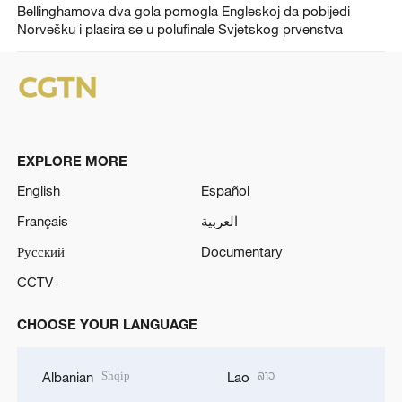
Bellinghamova dva gola pomogla Engleskoj da pobijedi
Norvešku i plasira se u polufinale Svjetskog prvenstva
EXPLORE MORE
English
Español
Français
العربية
Русский
Documentary
CCTV+
CHOOSE YOUR LANGUAGE
Shqip
ລາວ
Albanian
Lao