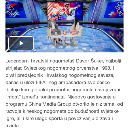
P
Legendarni hrvatski nogometaš Davor Šuker, najbolji
l
strijelac Svjetskog nogometnog prvenstva 1998. i
a
bivši predsjednik Hrvatskog nogometnog saveza,
danas u ulozi FIFA-inog ambasadora sve češće
y
djeluje kao globalni promotor nogometa i svojevrsni
“most” između kontinenata. Njegovo gostovanje u
V
programu China Media Group otvorilo je niz tema, od
razvoja kineskog nogometa do budućnosti svjetske
i
igre, ali i šire uloge sporta u povezivanju država i
tržišta.
d