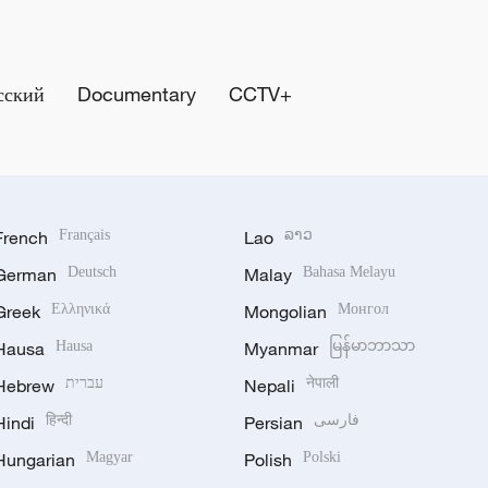
сский
Documentary
CCTV+
French
Français
Lao
ລາວ
German
Deutsch
Malay
Bahasa Melayu
Greek
Ελληνικά
Mongolian
Монгол
Hausa
Hausa
Myanmar
မြန်မာဘာသာ
Hebrew
עברית
Nepali
नेपाली
Hindi
हिन्दी
Persian
فارسی
Hungarian
Magyar
Polish
Polski