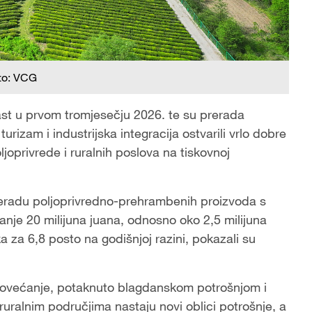
to: VCG
ast u prvom tromjesečju 2026. te su prerada
rizam i industrijska integracija ostvarili vrlo dobre
ljoprivrede i ruralnih poslova na tiskovnoj
eradu poljoprivredno-prehrambenih proizvoda s
je 20 milijuna juana, odnosno oko 2,5 milijuna
a za 6,8 posto na godišnjoj razini, pokazali su
o povećanje, potaknuto blagdanskom potrošnjom i
uralnim područjima nastaju novi oblici potrošnje, a