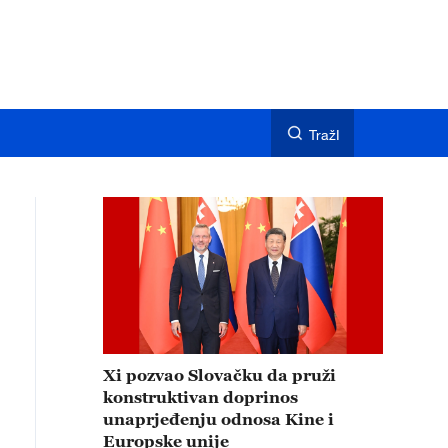
TražI
Xi pozvao Slovačku da pruži
konstruktivan doprinos
unaprjeđenju odnosa Kine i
Europske unije