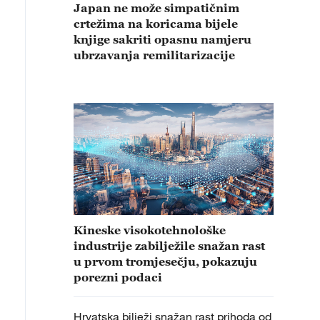
Japan ne može simpatičnim
crtežima na koricama bijele
knjige sakriti opasnu namjeru
ubrzavanja remilitarizacije
Kineske visokotehnološke
industrije zabilježile snažan rast
u prvom tromjesečju, pokazuju
porezni podaci
Hrvatska bilježi snažan rast prihoda od