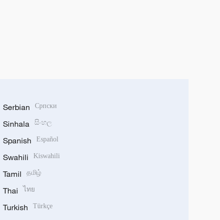
Serbian
Српски
Sinhala
සිංහල
Spanish
Español
Swahili
Kiswahili
Tamil
தமிழ்
Thai
ไทย
Turkish
Türkçe