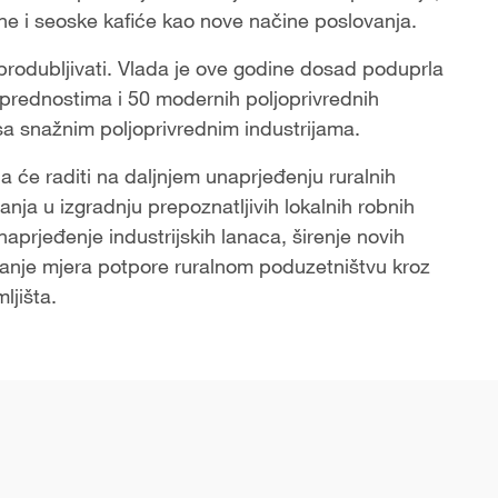
ne i seoske kafiće kao nove načine poslovanja.
 produbljivati. Vlada je ove godine dosad poduprla
 prednostima i 50 modernih poljoprivrednih
 sa snažnim poljoprivrednim industrijama.
a će raditi na daljnjem unaprjeđenju ruralnih
janja u izgradnju prepoznatljivih lokalnih robnih
aprjeđenje industrijskih lanaca, širenje novih
jačanje mjera potpore ruralnom poduzetništvu kroz
ljišta.