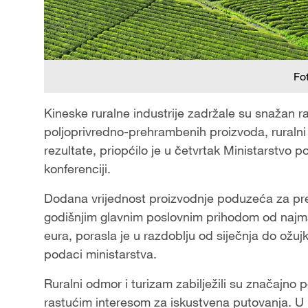
Fo
Kineske ruralne industrije zadržale su snažan r
poljoprivredno-prehrambenih proizvoda, ruralni tu
rezultate, priopćilo je u četvrtak Ministarstvo po
konferenciji.
Dodana vrijednost proizvodnje poduzeća za pr
godišnjim glavnim poslovnim prihodom od najman
eura, porasla je u razdoblju od siječnja do ožujk
podaci ministarstva.
Ruralni odmor i turizam zabilježili su značajn
rastućim interesom za iskustvena putovanja. U r