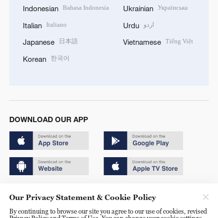
Bahasa Indonesia
Українська
Indonesian
Ukrainian
Italiano
اردو
Italian
Urdu
日本語
Tiếng Việt
Japanese
Vietnamese
한국어
Korean
DOWNLOAD OUR APP
Copyright © 2024 CGTN.
Our Privacy Statement & Cookie Policy
京ICP备20000184号
By continuing to browse our site you agree to our use of cookies, revised
Privacy Policy and Terms of Use. You can change your cookie settings