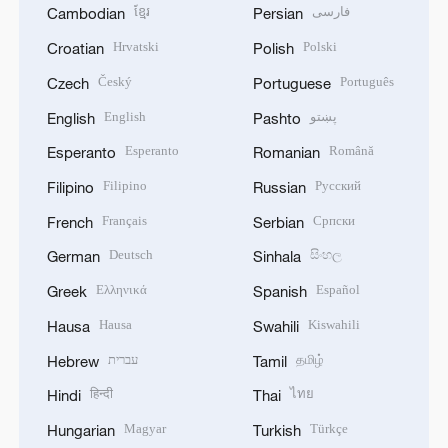
ខ្មែរ
فارسی
Cambodian
Persian
Hrvatski
Polski
Croatian
Polish
Český
Português
Czech
Portuguese
English
پښتو
English
Pashto
Esperanto
Română
Esperanto
Romanian
Filipino
Русский
Filipino
Russian
Français
Српски
French
Serbian
Deutsch
සිංහල
German
Sinhala
Ελληνικά
Español
Greek
Spanish
Hausa
Kiswahili
Hausa
Swahili
עברית
தமிழ்
Hebrew
Tamil
हिन्दी
ไทย
Hindi
Thai
Magyar
Türkçe
Hungarian
Turkish