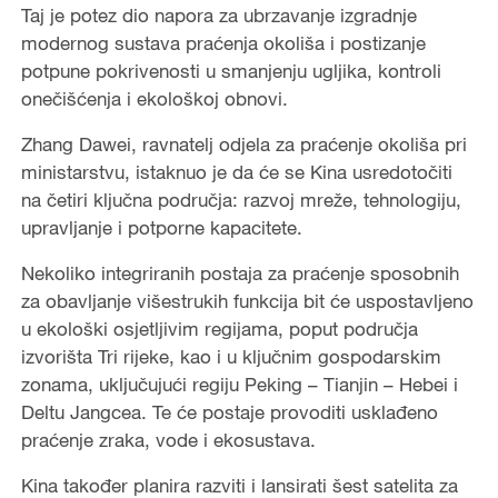
Taj je potez dio napora za ubrzavanje izgradnje
modernog sustava praćenja okoliša i postizanje
potpune pokrivenosti u smanjenju ugljika, kontroli
onečišćenja i ekološkoj obnovi.
Zhang Dawei, ravnatelj odjela za praćenje okoliša pri
ministarstvu, istaknuo je da će se Kina usredotočiti
na četiri ključna područja: razvoj mreže, tehnologiju,
upravljanje i potporne kapacitete.
Nekoliko integriranih postaja za praćenje sposobnih
za obavljanje višestrukih funkcija bit će uspostavljeno
u ekološki osjetljivim regijama, poput područja
izvorišta Tri rijeke, kao i u ključnim gospodarskim
zonama, uključujući regiju Peking – Tianjin – Hebei i
Deltu Jangcea. Te će postaje provoditi usklađeno
praćenje zraka, vode i ekosustava.
Kina također planira razviti i lansirati šest satelita za