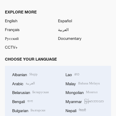
EXPLORE MORE
English
Español
Français
العربية
Русский
Documentary
CCTV+
CHOOSE YOUR LANGUAGE
Shqip
ລາວ
Albanian
Lao
العربية
Bahasa Melayu
Arabic
Malay
Беларуская
Монгол
Belarusian
Mongolian
বাংলা
မြန်မာဘာသာ
Bengali
Myanmar
Български
नेपाली
Bulgarian
Nepali