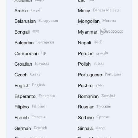
العربية
Bahasa Melayu
Arabic
Malay
Беларуская
Монгол
Belarusian
Mongolian
বাংলা
မြန်မာဘာသာ
Bengali
Myanmar
Български
नेपाली
Bulgarian
Nepali
ខ្មែរ
فارسی
Cambodian
Persian
Hrvatski
Polski
Croatian
Polish
Český
Português
Czech
Portuguese
English
پښتو
English
Pashto
Esperanto
Română
Esperanto
Romanian
Filipino
Русский
Filipino
Russian
Français
Српски
French
Serbian
Deutsch
සිංහල
German
Sinhala