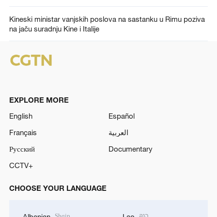
Kineski ministar vanjskih poslova na sastanku u Rimu poziva
na jaču suradnju Kine i Italije
EXPLORE MORE
English
Español
Français
العربية
Русский
Documentary
CCTV+
CHOOSE YOUR LANGUAGE
Shqip
ລາວ
Albanian
Lao