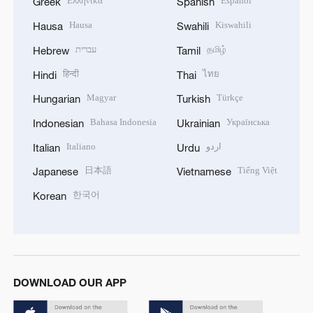
Ελληνικά
Español
Greek
Spanish
Hausa
Kiswahili
Hausa
Swahili
עברית
தமிழ்
Hebrew
Tamil
हिन्दी
ไทย
Hindi
Thai
Magyar
Türkçe
Hungarian
Turkish
Bahasa Indonesia
Українська
Indonesian
Ukrainian
Italiano
اردو
Italian
Urdu
日本語
Tiếng Việt
Japanese
Vietnamese
한국어
Korean
DOWNLOAD OUR APP