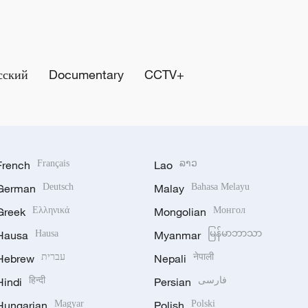
сский
Documentary
CCTV+
French
Français
Lao
ລາວ
German
Deutsch
Malay
Bahasa Melayu
Greek
Ελληνικά
Mongolian
Монгол
Hausa
Hausa
Myanmar
မြန်မာဘာသာ
Hebrew
עברית
Nepali
नेपाली
Hindi
हिन्दी
Persian
فارسی
Hungarian
Magyar
Polish
Polski