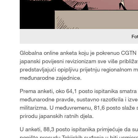
Fo
Globalna online anketa koju je pokrenuo CGTN p
japanski povijesni revizionizam sve više približ
predstavljajući opipljivu prijetnju regionalnom 
međunarodne zajednice.
Prema anketi, oko 64,1 posto ispitanika smatra 
međunarodne pravde, sustavno razotkrila i izv
militarizma. U međuvremenu, 81,6 posto slaže 
prirodu japanskih ratnih djela.
U anketi, 88,3 posto ispitanika primjećuje da s
ponište presudu Tokijskih suđenja u biti usmjer