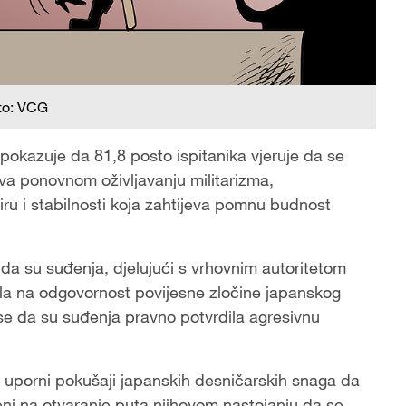
to: VCG
okazuje da 81,8 posto ispitanika vjeruje da se
ava ponovnom oživljavanju militarizma,
miru i stabilnosti koja zahtijeva pomnu budnost
da su suđenja, djelujući s vrhovnim autoritetom
ela na odgovornost povijesne zločine japanskog
se da su suđenja pravno potvrdila agresivnu
u uporni pokušaji japanskih desničarskih snaga da
eni na otvaranje puta njihovom nastojanju da se