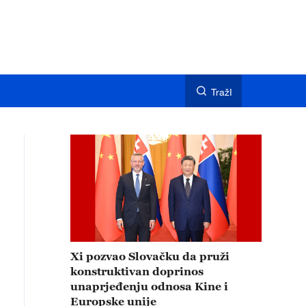
TražI
Xi pozvao Slovačku da pruži
konstruktivan doprinos
unaprjeđenju odnosa Kine i
Europske unije