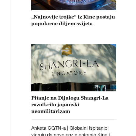
„Najnovije trojke“ iz Kine postaju
popularne diljem svijeta
Pitanje na Dijalogu Shangri-La
razotkrilo japanski
neomilitarizam
Anketa CGTN-a | Globalni ispitanici
vjeruju da novo pozicioniranje Kine i