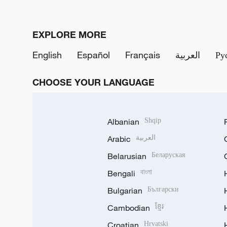
EXPLORE MORE
English
Español
Français
العربية
Ру
CHOOSE YOUR LANGUAGE
Albanian
Shqip
Arabic
العربية
Belarusian
Беларуская
Bengali
বাংলা
Bulgarian
Български
Cambodian
ខ្មែរ
Croatian
Hrvatski