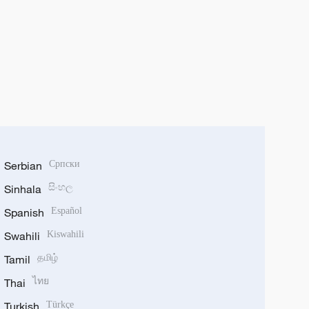
Serbian
Српски
Sinhala
සිංහල
Spanish
Español
Swahili
Kiswahili
Tamil
தமிழ்
Thai
ไทย
Turkish
Türkçe