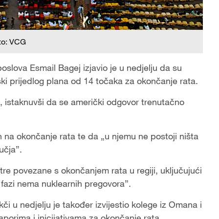
to: VCG
oslova Esmail Bagej izjavio je u nedjelju da su
ki prijedlog plana od 14 točaka za okončanje rata.
IB, istaknuvši da se američki odgovor trenutačno
en na okončanje rata te da „u njemu ne postoji ništa
učja”.
e povezane s okončanjem rata u regiji, uključujući
 fazi nema nuklearnih pregovora”.
či u nedjelju je također izvijestio kolege iz Omana i
porima i inicijativama za okončanje rata.