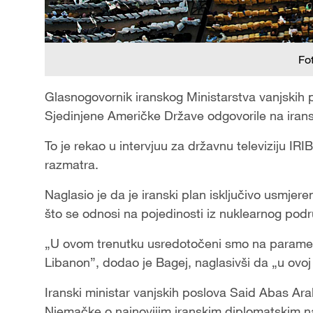
Fo
Glasnogovornik iranskog Ministarstva vanjskih p
Sjedinjene Američke Države odgovorile na irans
To je rekao u intervjuu za državnu televiziju IR
razmatra.
Naglasio je da je iranski plan isključivo usmjer
što se odnosi na pojedinosti iz nuklearnog podr
„U ovom trenutku usredotočeni smo na parametr
Libanon”, dodao je Bagej, naglasivši da „u ovoj
Iranski ministar vanjskih poslova Said Abas Arak
Njemačke o najnovijim iranskim diplomatskim na