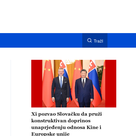
TražI
Xi pozvao Slovačku da pruži
konstruktivan doprinos
unaprjeđenju odnosa Kine i
Europske unije