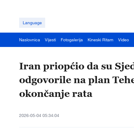
Language
Naslovnica
Vijesti
Fotogalerija
Kineski Ritam
Video
Iran priopćio da su Sj
odgovorile na plan Teh
okončanje rata
2026-05-04 05:34:04