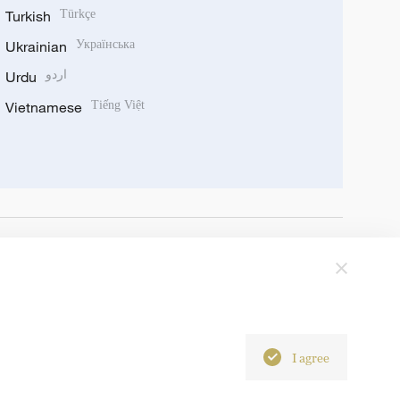
Turkish
Türkçe
Ukrainian
Українська
Urdu
اردو
Vietnamese
Tiếng Việt
I agree
6