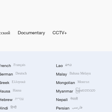
сский
Documentary
CCTV+
French
Français
Lao
ລາວ
German
Deutsch
Malay
Bahasa Melayu
Greek
Ελληνικά
Mongolian
Монгол
Hausa
Hausa
Myanmar
မြန်မာဘာသာ
Hebrew
עברית
Nepali
नेपाली
Hindi
हिन्दी
Persian
فارسی