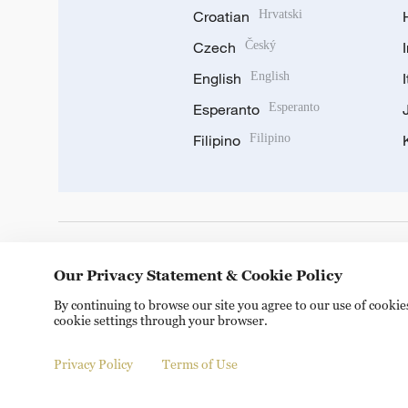
Croatian
Hrvatski
Czech
Český
English
English
Esperanto
Esperanto
Filipino
Filipino
DOWNLOAD OUR APP
Our Privacy Statement & Cookie Policy
By continuing to browse our site you agree to our use of cooki
cookie settings through your browser.
Privacy Policy
Terms of Use
Copyright © 2024 CGTN.
京ICP备20000184号
京公网安