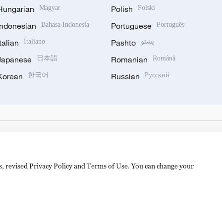
Hungarian
Magyar
Polish
Polski
Indonesian
Bahasa Indonesia
Portuguese
Português
Italian
Italiano
Pashto
پښتو
Japanese
日本語
Romanian
Română
Korean
한국어
Russian
Русский
es, revised Privacy Policy and Terms of Use. You can change your
备 11010502050052号
Disinformation report hotline: 010-8506146