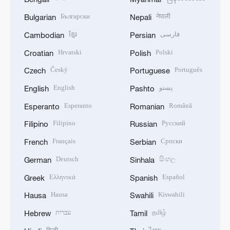
Български
नेपाली
Bulgarian
Nepali
ខ្មែរ
فارسی
Cambodian
Persian
Hrvatski
Polski
Croatian
Polish
Český
Português
Czech
Portuguese
English
پښتو
English
Pashto
Esperanto
Română
Esperanto
Romanian
Filipino
Русский
Filipino
Russian
Français
Српски
French
Serbian
Deutsch
සිංහල
German
Sinhala
Ελληνικά
Español
Greek
Spanish
Hausa
Kiswahili
Hausa
Swahili
עברית
தமிழ்
Hebrew
Tamil