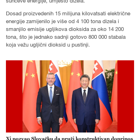
sunčeve energije, umjesto dizela.
Dosad proizvedenih 15 milijuna kilovatsati električne
energije zamijenilo je više od 4 100 tona dizela i
smanjilo emisije ugljikova dioksida za oko 14 200
tona, što je jednako sadnji gotovo 800 000 stabala
koja vežu ugljični dioksid u pustinji.
Xi pozvao Slovačku da pruži konstruktivan doprinos