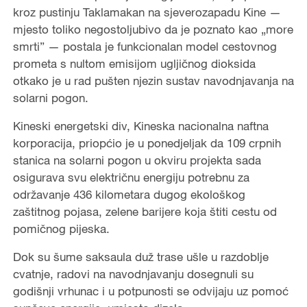
kroz pustinju Taklamakan na sjeverozapadu Kine —
mjesto toliko negostoljubivo da je poznato kao „more
smrti” — postala je funkcionalan model cestovnog
prometa s nultom emisijom ugljičnog dioksida
otkako je u rad pušten njezin sustav navodnjavanja na
solarni pogon.
Kineski energetski div, Kineska nacionalna naftna
korporacija, priopćio je u ponedjeljak da 109 crpnih
stanica na solarni pogon u okviru projekta sada
osigurava svu električnu energiju potrebnu za
održavanje 436 kilometara dugog ekološkog
zaštitnog pojasa, zelene barijere koja štiti cestu od
pomičnog pijeska.
Dok su šume saksaula duž trase ušle u razdoblje
cvatnje, radovi na navodnjavanju dosegnuli su
godišnji vrhunac i u potpunosti se odvijaju uz pomoć