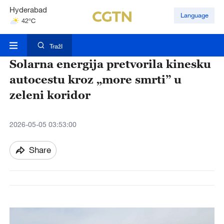
Mumbai
Language
31°C
Kuala Lumpur
31°C
TražI
Solarna energija pretvorila kinesku
autocestu kroz „more smrti” u
zeleni koridor
2026-05-05 03:53:00
Share