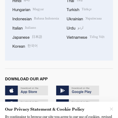
हिन्दी
ไทย
Hindi
Thai
Magyar
Türkçe
Hungarian
Turkish
Bahasa Indonesia
Українська
Indonesian
Ukrainian
Italiano
اردو
Italian
Urdu
日本語
Tiếng Việt
Japanese
Vietnamese
한국어
Korean
DOWNLOAD OUR APP
Our Privacy Statement & Cookie Policy
By continuing to browse our site you agree to our use of cookies, revised
Copyright © 2024 CGTN.