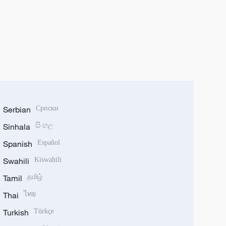
Serbian
Српски
Sinhala
සිංහල
Spanish
Español
Swahili
Kiswahili
Tamil
தமிழ்
Thai
ไทย
Turkish
Türkçe