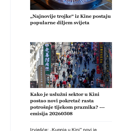
„Najnovije trojke“ iz Kine postaju
popularne diljem svijeta
Kako je uslužni sektor u Kini
postao novi pokretač rasta
potrošnje tijekom praznika? ---
emisija 20260508
Izvješće: „Kupnja u Kini” novi je