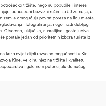
trošačko tržište, nego su pobudile i interes
njuje jednostrani bezvizni režim za 50 zemalja, a
jem zemlje omogućuju povrat poreza na licu mjesta.
zgledavanja i fotografiranja, nego i radi dubljeg
 Otvorena, uključiva, susretljiva i gostoljubiva
e postaje jedan od prioritetnih izbora turista iz
ome kako svijet dijeli razvojne mogućnosti u Kini
zvoja Kine, veličinu njezina tržišta i kvalitetu
g gospodarstva i golemom potencijalu domaćeg