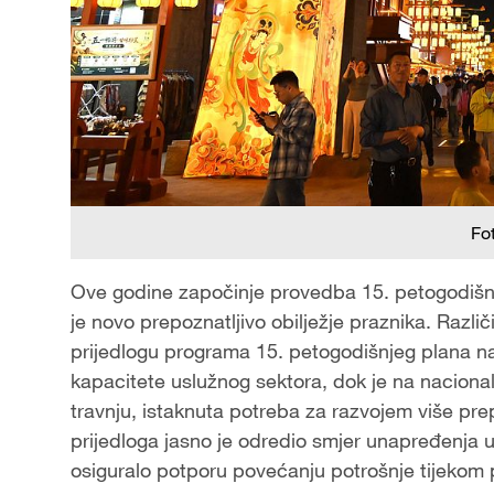
Fo
Ove godine započinje provedba 15. petogodišnj
je novo prepoznatljivo obilježje praznika. Različ
prijedlogu programa 15. petogodišnjeg plana nagl
kapacitete uslužnog sektora, dok je na nacional
travnju, istaknuta potreba za razvojem više prep
prijedloga jasno je odredio smjer unapređenja u
osiguralo potporu povećanju potrošnje tijekom 