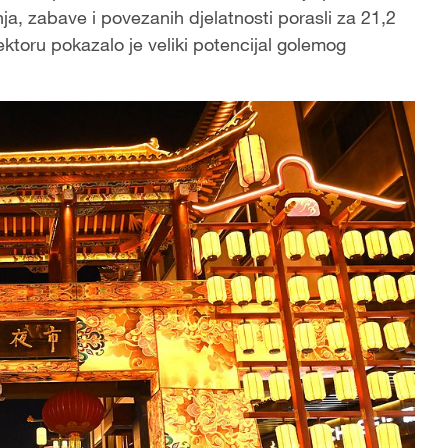
ja, zabave i povezanih djelatnosti porasli za 21,2
toru pokazalo je veliki potencijal golemog