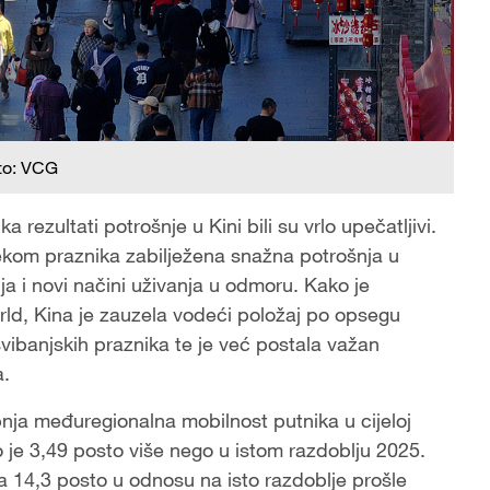
to: VCG
rezultati potrošnje u Kini bili su vrlo upečatljivi.
ijekom praznika zabilježena snažna potrošnja u
a i novi načini uživanja u odmoru. Kako je
ld, Kina je zauzela vodeći položaj po opsegu
ibanjskih praznika te je već postala važan
a.
ibnja međuregionalna mobilnost putnika u cijeloj
to je 3,49 posto više nego u istom razdoblju 2025.
a 14,3 posto u odnosu na isto razdoblje prošle