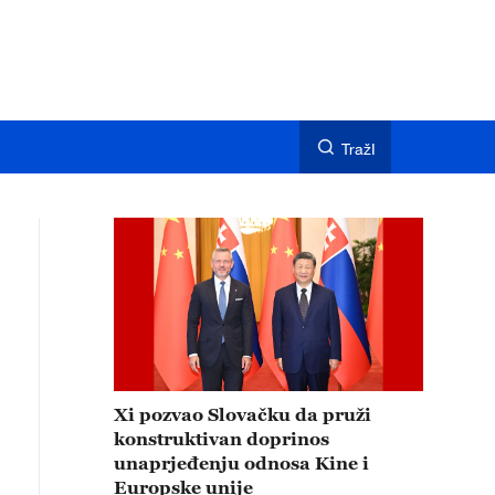
TražI
Xi pozvao Slovačku da pruži
konstruktivan doprinos
unaprjeđenju odnosa Kine i
Europske unije