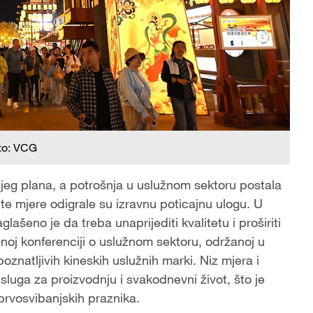
to: VCG
eg plana, a potrošnja u uslužnom sektoru postala
ite mjere odigrale su izravnu poticajnu ulogu. U
ašeno je da treba unaprijediti kvalitetu i proširiti
noj konferenciji o uslužnom sektoru, održanoj u
oznatljivih kineskih uslužnih marki. Niz mjera i
sluga za proizvodnju i svakodnevni život, što je
prvosvibanjskih praznika.