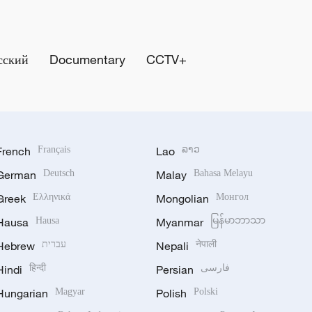
сский
Documentary
CCTV+
French
Français
Lao
ລາວ
German
Deutsch
Malay
Bahasa Melayu
Greek
Ελληνικά
Mongolian
Монгол
Hausa
Hausa
Myanmar
မြန်မာဘာသာ
Hebrew
עברית
Nepali
नेपाली
Hindi
हिन्दी
Persian
فارسی
Hungarian
Magyar
Polish
Polski