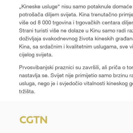
„Kineske usluge“ nisu samo potaknule domaće po
potrošača diljem svijeta. Kina trenutačno primje
više od 8 000 trgovina i trgovačkih centara dil
Strani turisti više ne dolaze u Kinu samo radi ra
doživljaja svakodnevnog života kineskih građana.
Kina, sa srdačnim i kvalitetnim uslugama, sve viš
cijelog svijeta.
Prvosvibanjski praznici su završili, ali priča o t
nastavlja se. Svijet nije primijetio samo brzinu ra
usluga, nego je i svjedočio vitalnosti kinesko
tržišta.