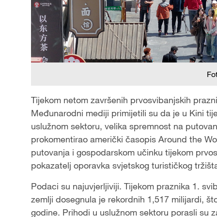
Fo
Tijekom netom završenih prvosvibanjskih praznika 
Međunarodni mediji primijetili su da je u Kini t
uslužnom sektoru, velika spremnost na putovanj
prokomentirao američki časopis Around the Wor
putovanja i gospodarskom učinku tijekom prvosv
pokazatelj oporavka svjetskog turističkog tržišt
Podaci su najuvjerljiviji. Tijekom praznika 1. sv
zemlji dosegnula je rekordnih 1,517 milijardi, š
godine. Prihodi u uslužnom sektoru porasli su z