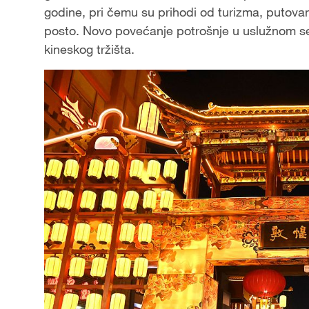
godine, pri čemu su prihodi od turizma, putovan
posto. Novo povećanje potrošnje u uslužnom sek
kineskog tržišta.