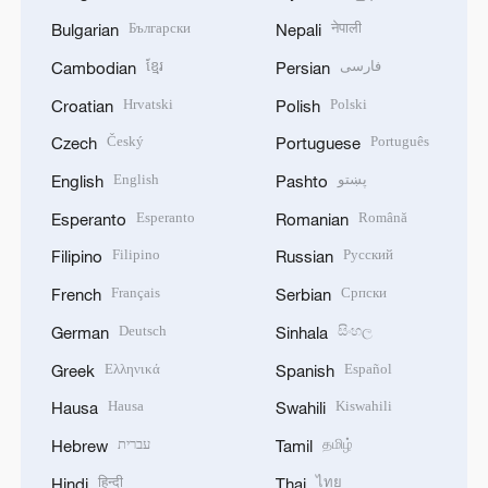
Български
नेपाली
Bulgarian
Nepali
ខ្មែរ
فارسی
Cambodian
Persian
Hrvatski
Polski
Croatian
Polish
Český
Português
Czech
Portuguese
English
پښتو
English
Pashto
Esperanto
Română
Esperanto
Romanian
Filipino
Русский
Filipino
Russian
Français
Српски
French
Serbian
Deutsch
සිංහල
German
Sinhala
Ελληνικά
Español
Greek
Spanish
Hausa
Kiswahili
Hausa
Swahili
עברית
தமிழ்
Hebrew
Tamil
हिन्दी
ไทย
Hindi
Thai