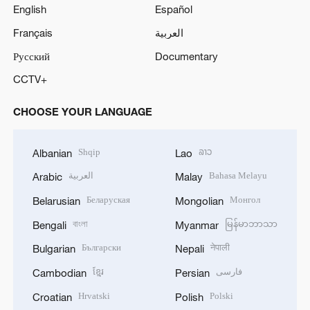
English
Español
Français
العربية
Русский
Documentary
CCTV+
CHOOSE YOUR LANGUAGE
Shqip
ລາວ
Albanian
Lao
العربية
Bahasa Melayu
Arabic
Malay
Беларуская
Монгол
Belarusian
Mongolian
বাংলা
မြန်မာဘာသာ
Bengali
Myanmar
Български
नेपाली
Bulgarian
Nepali
ខ្មែរ
فارسی
Cambodian
Persian
Hrvatski
Polski
Croatian
Polish