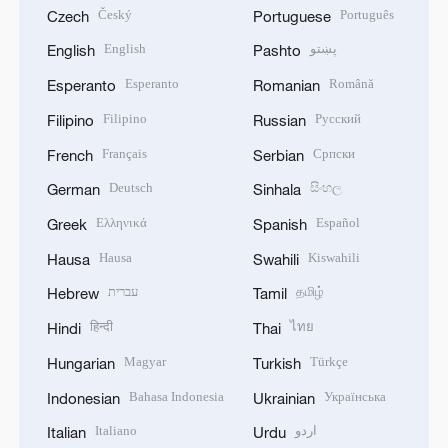
Český
Português
Czech
Portuguese
English
پښتو
English
Pashto
Esperanto
Română
Esperanto
Romanian
Filipino
Русский
Filipino
Russian
Français
Српски
French
Serbian
Deutsch
සිංහල
German
Sinhala
Ελληνικά
Español
Greek
Spanish
Hausa
Kiswahili
Hausa
Swahili
עברית
தமிழ்
Hebrew
Tamil
हिन्दी
ไทย
Hindi
Thai
Magyar
Türkçe
Hungarian
Turkish
Bahasa Indonesia
Українська
Indonesian
Ukrainian
Italiano
اردو
Italian
Urdu