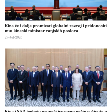
Kina će i dalje promicati globalni razvoj i pridonositi
mu: kineski ministar vanjskih poslova
29-Jul-2026
Kina i SAD trebaju pronaći ispravan način suživota u