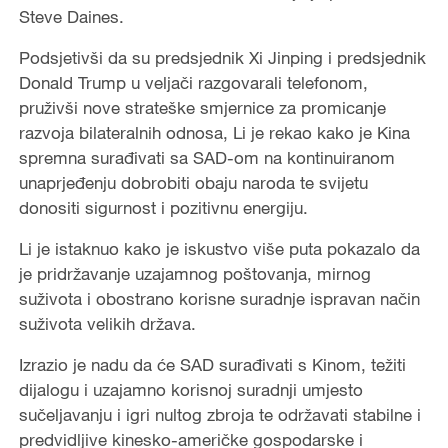
Steve Daines.
Podsjetivši da su predsjednik Xi Jinping i predsjednik
Donald Trump u veljači razgovarali telefonom,
pruživši nove strateške smjernice za promicanje
razvoja bilateralnih odnosa, Li je rekao kako je Kina
spremna surađivati sa SAD-om na kontinuiranom
unaprjeđenju dobrobiti obaju naroda te svijetu
donositi sigurnost i pozitivnu energiju.
Li je istaknuo kako je iskustvo više puta pokazalo da
je pridržavanje uzajamnog poštovanja, mirnog
suživota i obostrano korisne suradnje ispravan način
suživota velikih država.
Izrazio je nadu da će SAD surađivati s Kinom, težiti
dijalogu i uzajamno korisnoj suradnji umjesto
sučeljavanju i igri nultog zbroja te održavati stabilne i
predvidljive kinesko-američke gospodarske i