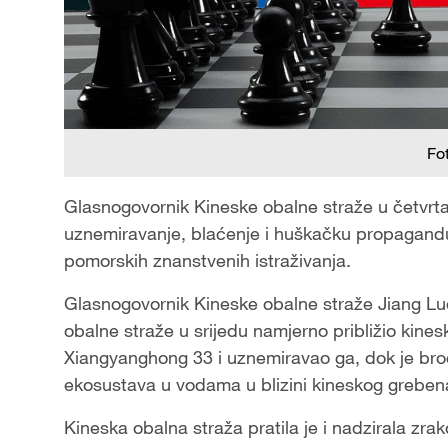
Fo
Glasnogovornik Kineske obalne straže u četvrt
uznemiravanje, blaćenje i huškačku propagandu, 
pomorskih znanstvenih istraživanja.
Glasnogovornik Kineske obalne straže Jiang Lue 
obalne straže u srijedu namjerno približio kin
Xiangyanghong 33 i uznemiravao ga, dok je bro
ekosustava u vodama u blizini kineskog grebe
Kineska obalna straža pratila je i nadzirala zra