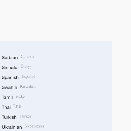
Serbian
Српски
Sinhala
සිංහල
Spanish
Español
Swahili
Kiswahili
Tamil
தமிழ்
Thai
ไทย
Turkish
Türkçe
Ukrainian
Українська