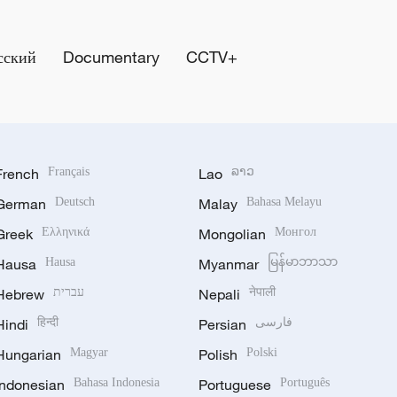
сский
Documentary
CCTV+
French
Français
Lao
ລາວ
German
Deutsch
Malay
Bahasa Melayu
Greek
Ελληνικά
Mongolian
Монгол
Hausa
Hausa
Myanmar
မြန်မာဘာသာ
Hebrew
עברית
Nepali
नेपाली
Hindi
हिन्दी
Persian
فارسی
Hungarian
Magyar
Polish
Polski
Indonesian
Bahasa Indonesia
Portuguese
Português