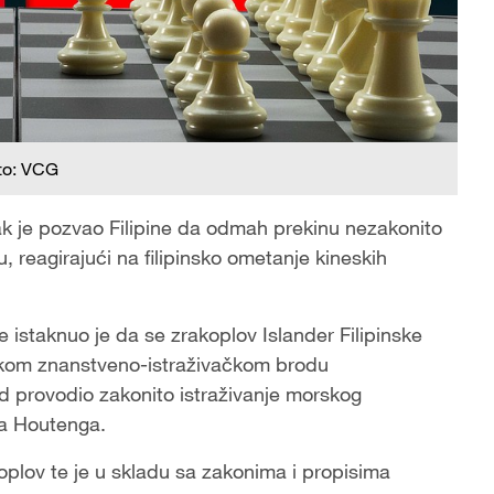
to: VCG
ak je pozvao Filipine da odmah prekinu nezakonito
reagirajući na filipinsko ometanje kineskih
istaknuo je da se zrakoplov Islander Filipinske
eskom znanstveno-istraživačkom brodu
d provodio zakonito istraživanje morskog
na Houtenga.
koplov te je u skladu sa zakonima i propisima