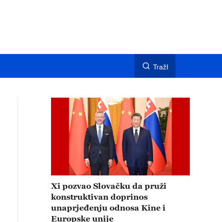
TražI
Xi pozvao Slovačku da pruži
konstruktivan doprinos
unaprjeđenju odnosa Kine i
Europske unije