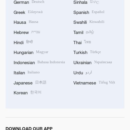
Deutsch
සිංහල
German
Sinhala
Ελληνικά
Español
Greek
Spanish
Hausa
Kiswahili
Hausa
Swahili
עברית
தமிழ்
Hebrew
Tamil
हिन्दी
ไทย
Hindi
Thai
Magyar
Türkçe
Hungarian
Turkish
Bahasa Indonesia
Українська
Indonesian
Ukrainian
Italiano
اردو
Italian
Urdu
日本語
Tiếng Việt
Japanese
Vietnamese
한국어
Korean
DOWNLOAD OUR APP