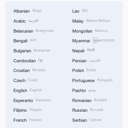
Shqip
ລາວ
Albanian
Lao
العربية
Bahasa Melayu
Arabic
Malay
Беларуская
Монгол
Belarusian
Mongolian
বাংলা
မြန်မာဘာသာ
Bengali
Myanmar
Български
नेपाली
Bulgarian
Nepali
ខ្មែរ
فارسی
Cambodian
Persian
Hrvatski
Polski
Croatian
Polish
Český
Português
Czech
Portuguese
English
پښتو
English
Pashto
Esperanto
Română
Esperanto
Romanian
Filipino
Русский
Filipino
Russian
Français
Српски
French
Serbian