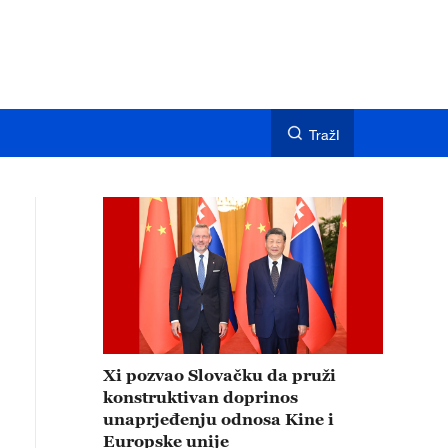
TražI
Xi pozvao Slovačku da pruži
konstruktivan doprinos
unaprjeđenju odnosa Kine i
Europske unije