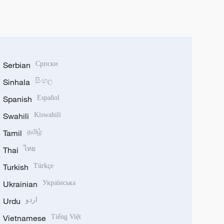
Serbian
Српски
Sinhala
සිංහල
Spanish
Español
Swahili
Kiswahili
Tamil
தமிழ்
Thai
ไทย
Turkish
Türkçe
Ukrainian
Українська
Urdu
اردو
Vietnamese
Tiếng Việt