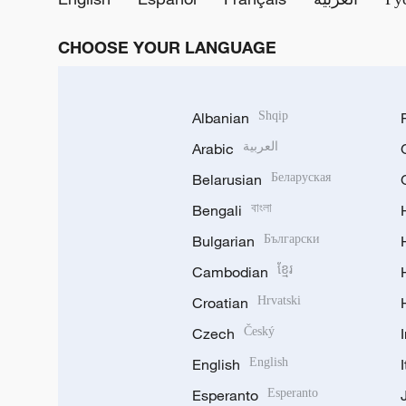
CHOOSE YOUR LANGUAGE
Albanian
Shqip
Arabic
العربية
Belarusian
Беларуская
Bengali
বাংলা
Bulgarian
Български
Cambodian
ខ្មែរ
Croatian
Hrvatski
Czech
Český
English
English
Esperanto
Esperanto