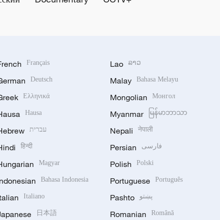
French
Français
Lao
ລາວ
German
Deutsch
Malay
Bahasa Melayu
Greek
Ελληνικά
Mongolian
Монгол
Hausa
Hausa
Myanmar
မြန်မာဘာသာ
Hebrew
עברית
Nepali
नेपाली
Hindi
हिन्दी
Persian
فارسی
Hungarian
Magyar
Polish
Polski
Indonesian
Bahasa Indonesia
Portuguese
Português
Italian
Italiano
Pashto
پښتو
Japanese
日本語
Romanian
Română