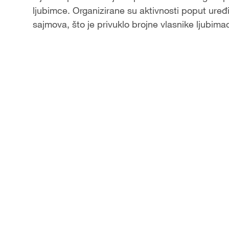
ljubimce. Organizirane su aktivnosti poput uređiv
a
sajmova, što je privuklo brojne vlasnike ljubimac
y
V
i
d
e
o