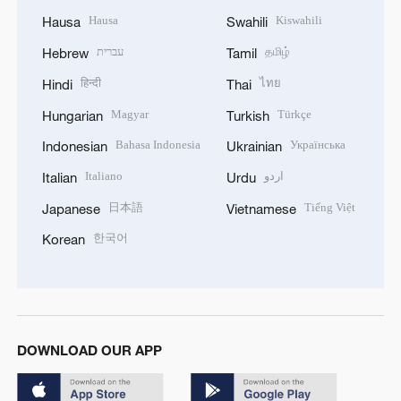
Hausa
Kiswahili
Hausa
Swahili
עברית
தமிழ்
Hebrew
Tamil
हिन्दी
ไทย
Hindi
Thai
Magyar
Türkçe
Hungarian
Turkish
Bahasa Indonesia
Українська
Indonesian
Ukrainian
Italiano
اردو
Italian
Urdu
日本語
Tiếng Việt
Japanese
Vietnamese
한국어
Korean
DOWNLOAD OUR APP