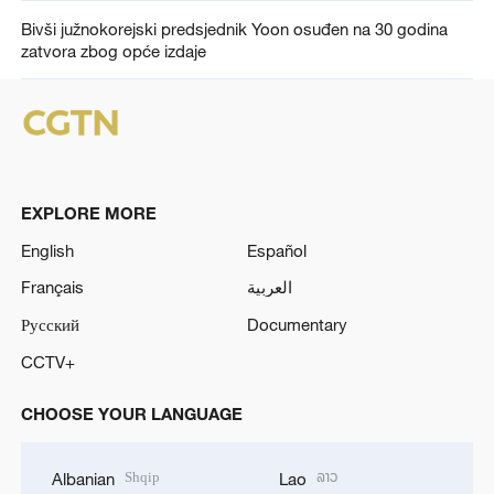
Bivši južnokorejski predsjednik Yoon osuđen na 30 godina
zatvora zbog opće izdaje
EXPLORE MORE
English
Español
Français
العربية
Русский
Documentary
CCTV+
CHOOSE YOUR LANGUAGE
Shqip
ລາວ
Albanian
Lao