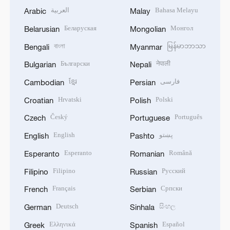
العربية
Bahasa Melayu
Arabic
Malay
Беларуская
Монгол
Belarusian
Mongolian
বাংলা
မြန်မာဘာသာ
Bengali
Myanmar
Български
नेपाली
Bulgarian
Nepali
ខ្មែរ
فارسی
Cambodian
Persian
Hrvatski
Polski
Croatian
Polish
Český
Português
Czech
Portuguese
English
پښتو
English
Pashto
Esperanto
Română
Esperanto
Romanian
Filipino
Русский
Filipino
Russian
Français
Српски
French
Serbian
Deutsch
සිංහල
German
Sinhala
Ελληνικά
Español
Greek
Spanish