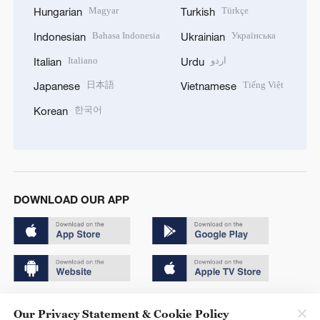
Magyar
Türkçe
Hungarian
Turkish
Bahasa Indonesia
Українська
Indonesian
Ukrainian
Italiano
اردو
Italian
Urdu
日本語
Tiếng Việt
Japanese
Vietnamese
한국어
Korean
DOWNLOAD OUR APP
Copyright © 2024 CGTN.
Our Privacy Statement & Cookie Policy