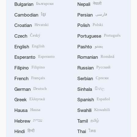
Български
नेपाली
Bulgarian
Nepali
ខ្មែរ
فارسی
Cambodian
Persian
Hrvatski
Polski
Croatian
Polish
Český
Português
Czech
Portuguese
English
پښتو
English
Pashto
Esperanto
Română
Esperanto
Romanian
Filipino
Русский
Filipino
Russian
Français
Српски
French
Serbian
Deutsch
සිංහල
German
Sinhala
Ελληνικά
Español
Greek
Spanish
Hausa
Kiswahili
Hausa
Swahili
עברית
தமிழ்
Hebrew
Tamil
हिन्दी
ไทย
Hindi
Thai