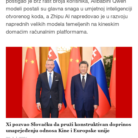
postigao je brz rast broja korisnika, Alibabini Qwen
modeli postali su glavna snaga u umjetnoj inteligenciji
otvorenog koda, a Zhipu AI napredovao je u razvoju
naprednih velikih modela temeljenih na kineskim
domaćim računalnim platformama.
Xi pozvao Slovačku da pruži konstruktivan doprinos
unaprjeđenju odnosa Kine i Europske unije