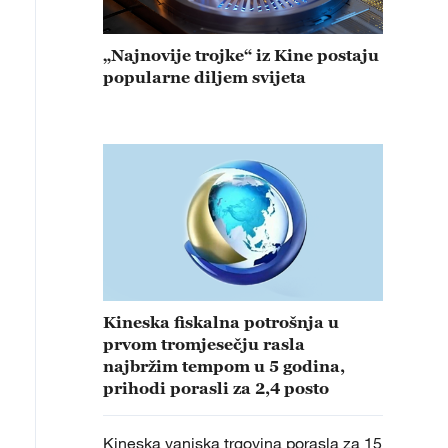
„Najnovije trojke“ iz Kine postaju
popularne diljem svijeta
Kineska fiskalna potrošnja u
prvom tromjesečju rasla
najbržim tempom u 5 godina,
prihodi porasli za 2,4 posto
Kineska vanjska trgovina porasla za 15