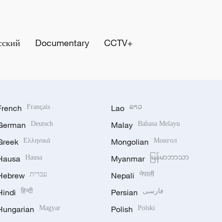
сский
Documentary
CCTV+
French
Français
Lao
ລາວ
German
Deutsch
Malay
Bahasa Melayu
Greek
Ελληνικά
Mongolian
Монгол
Hausa
Hausa
Myanmar
မြန်မာဘာသာ
Hebrew
עברית
Nepali
नेपाली
Hindi
हिन्दी
Persian
فارسی
Hungarian
Magyar
Polish
Polski