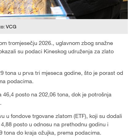
to: VCG
rvom tromjesečju 2026., uglavnom zbog snažne
okazali su podaci Kineskog udruženja za zlato
29 tona u prva tri mjeseca godine, što je porast od
ema podacima.
za 46,4 posto na 202,06 tona, dok je potrošnja
.
vu u fondove trgovane zlatom (ETF), koji su dodali
114,88 posto u odnosu na prethodnu godinu i
9 tona do kraja ožujka, prema podacima.