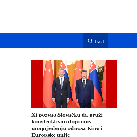
TražI
Xi pozvao Slovačku da pruži
konstruktivan doprinos
unaprjeđenju odnosa Kine i
Europske unije