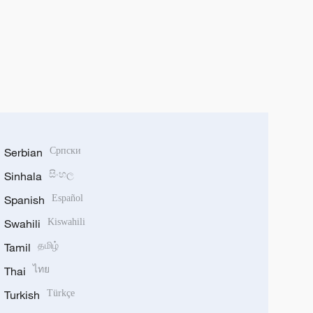
Serbian
Српски
Sinhala
සිංහල
Spanish
Español
Swahili
Kiswahili
Tamil
தமிழ்
Thai
ไทย
Turkish
Türkçe