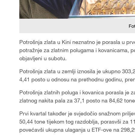
Fo
Potrošnja zlata u Kini neznatno je porasla u p
potražnje za zlatnim polugama i kovanicama, p
objavljeni u subotu.
Potrošnja zlata u zemlji iznosila je ukupno 303,
4,41 posto u odnosu na prethodnu godinu, pr
Potrošnja zlatnih poluga i kovanica porasla je 
zlatnog nakita pala za 37,1 posto na 84,62 tone
Prvi kvartal također je svjedočio snažnom prilje
50,44 tone tijekom tog razdoblja, porasvši za 
povećavši ukupna ulaganja u ETF-ove na 298,2