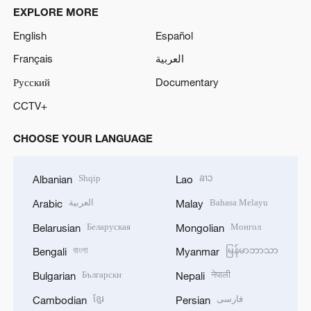
EXPLORE MORE
English
Español
Français
العربية
Русский
Documentary
CCTV+
CHOOSE YOUR LANGUAGE
Shqip
ລາວ
Albanian
Lao
العربية
Bahasa Melayu
Arabic
Malay
Беларуская
Монгол
Belarusian
Mongolian
বাংলা
မြန်မာဘာသာ
Bengali
Myanmar
Български
नेपाली
Bulgarian
Nepali
ខ្មែរ
فارسی
Cambodian
Persian