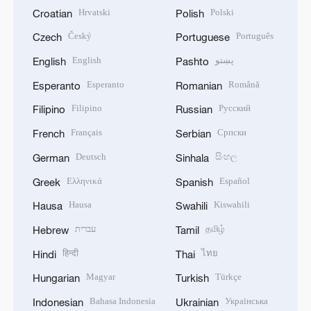
Hrvatski
Polski
Croatian
Polish
Český
Português
Czech
Portuguese
English
پښتو
English
Pashto
Esperanto
Română
Esperanto
Romanian
Filipino
Русский
Filipino
Russian
Français
Српски
French
Serbian
Deutsch
සිංහල
German
Sinhala
Ελληνικά
Español
Greek
Spanish
Hausa
Kiswahili
Hausa
Swahili
עברית
தமிழ்
Hebrew
Tamil
हिन्दी
ไทย
Hindi
Thai
Magyar
Türkçe
Hungarian
Turkish
Bahasa Indonesia
Українська
Indonesian
Ukrainian