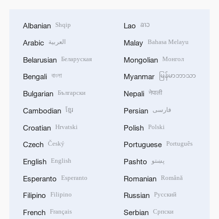
Shqip
ລາວ
Albanian
Lao
العربية
Bahasa Melayu
Arabic
Malay
Беларуская
Монгол
Belarusian
Mongolian
বাংলা
မြန်မာဘာသာ
Bengali
Myanmar
Български
नेपाली
Bulgarian
Nepali
ខ្មែរ
فارسی
Cambodian
Persian
Hrvatski
Polski
Croatian
Polish
Český
Português
Czech
Portuguese
English
پښتو
English
Pashto
Esperanto
Română
Esperanto
Romanian
Filipino
Русский
Filipino
Russian
Français
Српски
French
Serbian