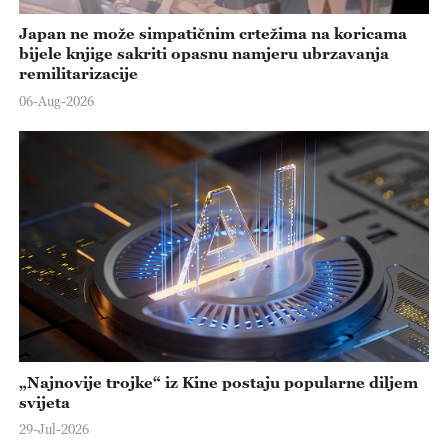
Japan ne može simpatičnim crtežima na koricama
bijele knjige sakriti opasnu namjeru ubrzavanja
remilitarizacije
06-Aug-2026
„Najnovije trojke“ iz Kine postaju popularne diljem
svijeta
29-Jul-2026