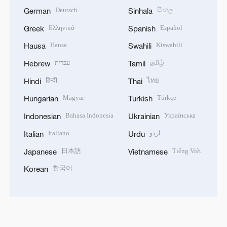
Deutsch
සිංහල
German
Sinhala
Ελληνικά
Español
Greek
Spanish
Hausa
Kiswahili
Hausa
Swahili
עברית
தமிழ்
Hebrew
Tamil
हिन्दी
ไทย
Hindi
Thai
Magyar
Türkçe
Hungarian
Turkish
Bahasa Indonesia
Українська
Indonesian
Ukrainian
Italiano
اردو
Italian
Urdu
日本語
Tiếng Việt
Japanese
Vietnamese
한국어
Korean