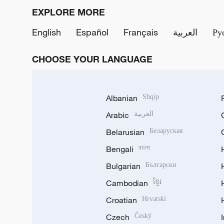
EXPLORE MORE
English
Español
Français
العربية
Ру
CHOOSE YOUR LANGUAGE
Albanian
Shqip
Arabic
العربية
Belarusian
Беларуская
Bengali
বাংলা
Bulgarian
Български
Cambodian
ខ្មែរ
Croatian
Hrvatski
Czech
Český