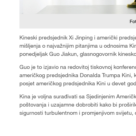
Fo
Kineski predsjednik Xi Jinping i američki preds
mišljenja o najvažnijim pitanjima u odnosima Kin
ponedjeljak Guo Jiakun, glasnogovornik kinesko
Guo je to izjavio na redovitoj tiskovnoj konfere
američkog predsjednika Donalda Trumpa Kini, koji
posjet američkog predsjednika Kini u devet go
Kina je voljna surađivati sa Sjedinjenim Ameri
poštovanja i uzajamne dobrobiti kako bi proširile
sigurnosti turbulentnom i promjenjivom svijetu,