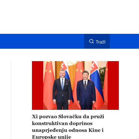
TražI
Xi pozvao Slovačku da pruži
konstruktivan doprinos
unaprjeđenju odnosa Kine i
Europske unije