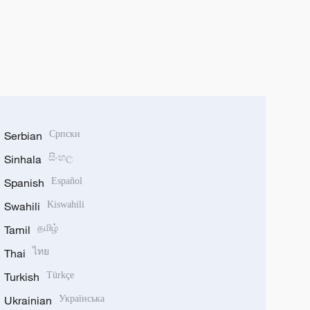
Serbian
Српски
Sinhala
සිංහල
Spanish
Español
Swahili
Kiswahili
Tamil
தமிழ்
Thai
ไทย
Turkish
Türkçe
Ukrainian
Українська