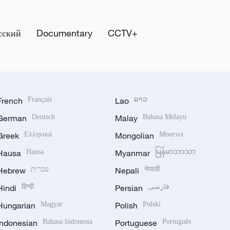
сский
Documentary
CCTV+
French
Français
Lao
ລາວ
German
Deutsch
Malay
Bahasa Melayu
Greek
Ελληνικά
Mongolian
Монгол
Hausa
Hausa
Myanmar
မြန်မာဘာသာ
Hebrew
עברית
Nepali
नेपाली
Hindi
हिन्दी
Persian
فارسی
Hungarian
Magyar
Polish
Polski
Indonesian
Bahasa Indonesia
Portuguese
Português