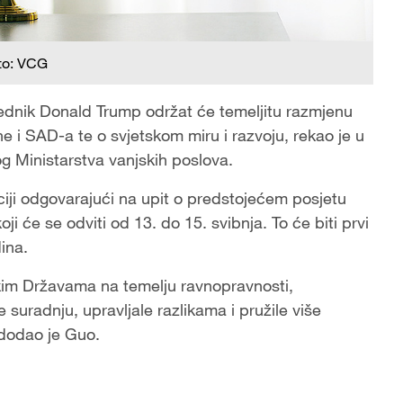
to: VCG
jednik Donald Trump održat će temeljitu razmjenu
e i SAD-a te o svjetskom miru i razvoju, rekao je u
g Ministarstva vanjskih poslova.
nciji odgovarajući na upit o predstojećem posjetu
 će se odviti od 13. do 15. svibnja. To će biti prvi
dina.
čkim Državama na temelju ravnopravnosti,
 suradnju, upravljale razlikama i pružile više
 dodao je Guo.