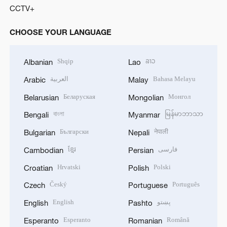
CCTV+
CHOOSE YOUR LANGUAGE
Shqip
ລາວ
Albanian
Lao
العربية
Bahasa Melayu
Arabic
Malay
Беларуская
Монгол
Belarusian
Mongolian
বাংলা
မြန်မာဘာသာ
Bengali
Myanmar
Български
नेपाली
Bulgarian
Nepali
ខ្មែរ
فارسی
Cambodian
Persian
Hrvatski
Polski
Croatian
Polish
Český
Português
Czech
Portuguese
English
پښتو
English
Pashto
Esperanto
Română
Esperanto
Romanian