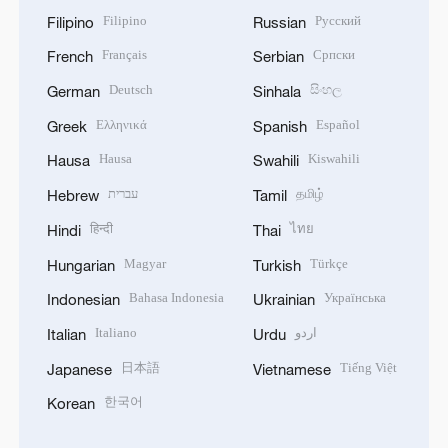
Filipino
Русский
Filipino
Russian
Français
Српски
French
Serbian
Deutsch
සිංහල
German
Sinhala
Ελληνικά
Español
Greek
Spanish
Hausa
Kiswahili
Hausa
Swahili
עברית
தமிழ்
Hebrew
Tamil
हिन्दी
ไทย
Hindi
Thai
Magyar
Türkçe
Hungarian
Turkish
Bahasa Indonesia
Українська
Indonesian
Ukrainian
Italiano
اردو
Italian
Urdu
日本語
Tiếng Việt
Japanese
Vietnamese
한국어
Korean