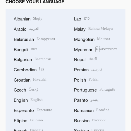
CHOOSE YOUR LANGUAGE
Shqip
ລາວ
Albanian
Lao
العربية
Bahasa Melayu
Arabic
Malay
Беларуская
Монгол
Belarusian
Mongolian
বাংলা
မြန်မာဘာသာ
Bengali
Myanmar
Български
नेपाली
Bulgarian
Nepali
ខ្មែរ
فارسی
Cambodian
Persian
Hrvatski
Polski
Croatian
Polish
Český
Português
Czech
Portuguese
English
پښتو
English
Pashto
Esperanto
Română
Esperanto
Romanian
Filipino
Русский
Filipino
Russian
Français
Српски
French
Serbian