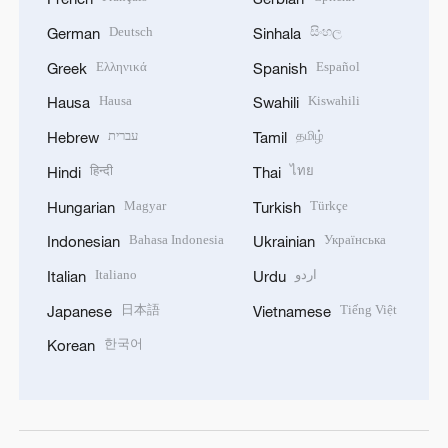
Deutsch
සිංහල
German
Sinhala
Ελληνικά
Español
Greek
Spanish
Hausa
Kiswahili
Hausa
Swahili
עברית
தமிழ்
Hebrew
Tamil
हिन्दी
ไทย
Hindi
Thai
Magyar
Türkçe
Hungarian
Turkish
Bahasa Indonesia
Українська
Indonesian
Ukrainian
Italiano
اردو
Italian
Urdu
日本語
Tiếng Việt
Japanese
Vietnamese
한국어
Korean