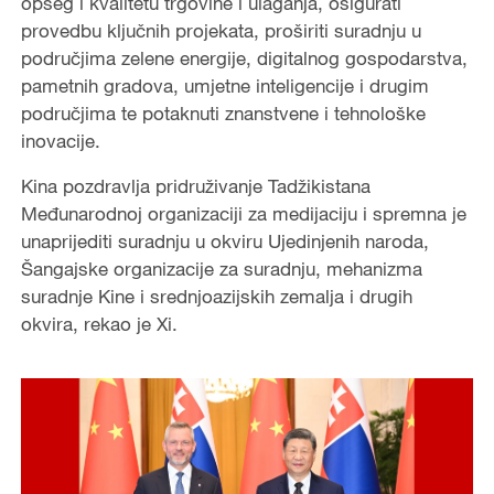
opseg i kvalitetu trgovine i ulaganja, osigurati
provedbu ključnih projekata, proširiti suradnju u
područjima zelene energije, digitalnog gospodarstva,
pametnih gradova, umjetne inteligencije i drugim
područjima te potaknuti znanstvene i tehnološke
inovacije.
Kina pozdravlja pridruživanje Tadžikistana
Međunarodnoj organizaciji za medijaciju i spremna je
unaprijediti suradnju u okviru Ujedinjenih naroda,
Šangajske organizacije za suradnju, mehanizma
suradnje Kine i srednjoazijskih zemalja i drugih
okvira, rekao je Xi.