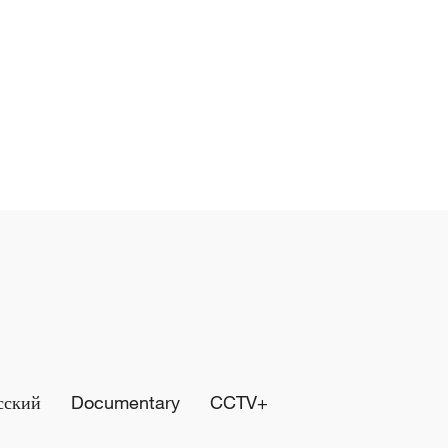
сский
Documentary
CCTV+