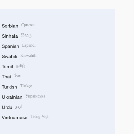
Serbian
Српски
Sinhala
සිංහල
Spanish
Español
Swahili
Kiswahili
Tamil
தமிழ்
Thai
ไทย
Turkish
Türkçe
Ukrainian
Українська
Urdu
اردو
Vietnamese
Tiếng Việt