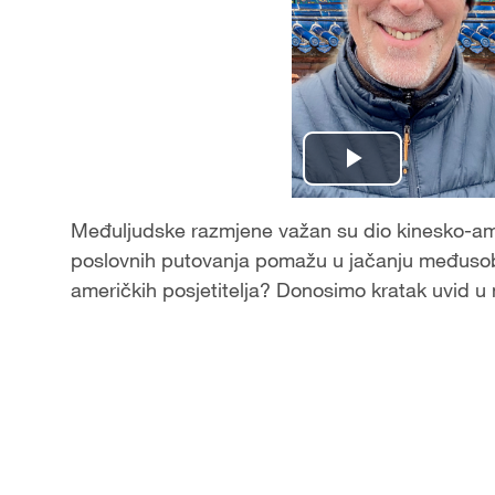
P
l
Međuljudske razmjene važan su dio kinesko-ame
poslovnih putovanja pomažu u jačanju međusob
a
američkih posjetitelja? Donosimo kratak uvid u 
y
V
i
d