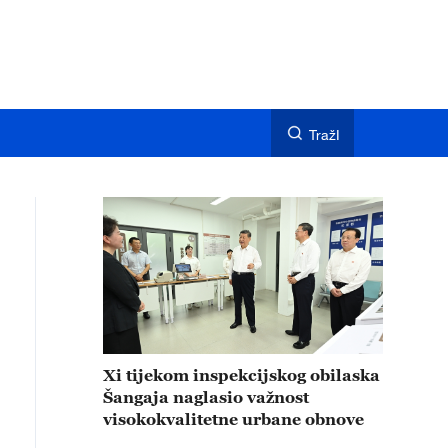
TražI
Xi tijekom inspekcijskog obilaska
Šangaja naglasio važnost
visokokvalitetne urbane obnove