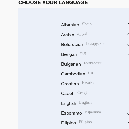
CHOOSE YOUR LANGUAGE
Albanian
Shqip
Arabic
العربية
Belarusian
Беларуская
Bengali
বাংলা
Bulgarian
Български
Cambodian
ខ្មែរ
Croatian
Hrvatski
Czech
Český
English
English
Esperanto
Esperanto
Filipino
Filipino