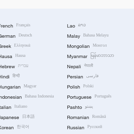
French
Français
Lao
ລາວ
German
Deutsch
Malay
Bahasa Melayu
Greek
Ελληνικά
Mongolian
Монгол
Hausa
Hausa
Myanmar
မြန်မာဘာသာ
Hebrew
עברית
Nepali
नेपाली
Hindi
हिन्दी
Persian
فارسی
Hungarian
Magyar
Polish
Polski
Indonesian
Bahasa Indonesia
Portuguese
Português
Italian
Italiano
Pashto
پښتو
Japanese
日本語
Romanian
Română
Korean
한국어
Russian
Русский