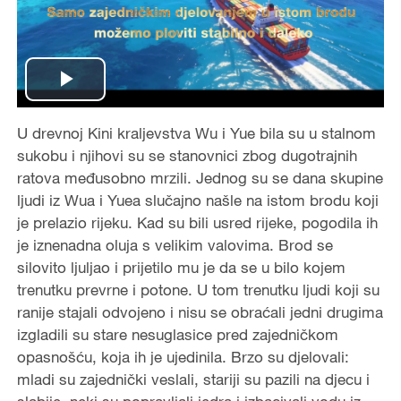
P
U drevnoj Kini kraljevstva Wu i Yue bila su u stalnom
l
sukobu i njihovi su se stanovnici zbog dugotrajnih
a
ratova međusobno mrzili. Jednog su se dana skupine
ljudi iz Wua i Yuea slučajno našle na istom brodu koji
y
je prelazio rijeku. Kad su bili usred rijeke, pogodila ih
je iznenadna oluja s velikim valovima. Brod se
V
silovito ljuljao i prijetilo mu je da se u bilo kojem
trenutku prevrne i potone. U tom trenutku ljudi koji su
i
ranije stajali odvojeno i nisu se obraćali jedni drugima
izgladili su stare nesuglasice pred zajedničkom
d
opasnošću, koja ih je ujedinila. Brzo su djelovali:
e
mladi su zajednički veslali, stariji su pazili na djecu i