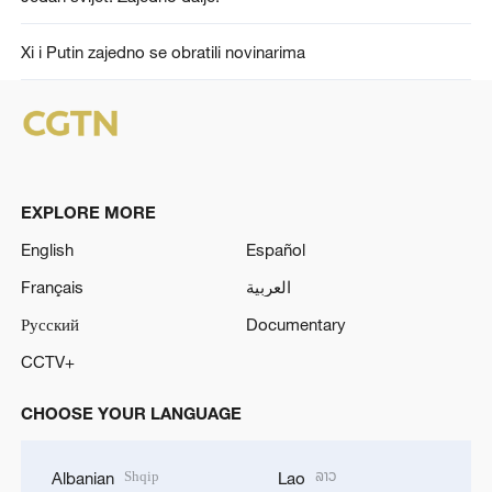
Xi i Putin zajedno se obratili novinarima
EXPLORE MORE
English
Español
Français
العربية
Русский
Documentary
CCTV+
CHOOSE YOUR LANGUAGE
Shqip
ລາວ
Albanian
Lao