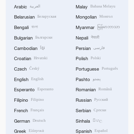
العربية
Bahasa Melayu
Arabic
Malay
Беларуская
Монгол
Belarusian
Mongolian
বাংলা
မြန်မာဘာသာ
Bengali
Myanmar
Български
नेपाली
Bulgarian
Nepali
ខ្មែរ
فارسی
Cambodian
Persian
Hrvatski
Polski
Croatian
Polish
Český
Português
Czech
Portuguese
English
پښتو
English
Pashto
Esperanto
Română
Esperanto
Romanian
Filipino
Русский
Filipino
Russian
Français
Српски
French
Serbian
Deutsch
සිංහල
German
Sinhala
Ελληνικά
Español
Greek
Spanish