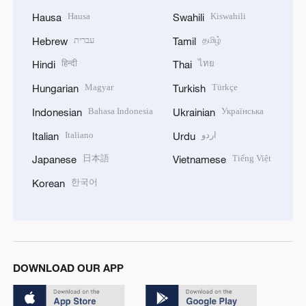
Hausa
Kiswahili
Hausa
Swahili
עברית
தமிழ்
Hebrew
Tamil
हिन्दी
ไทย
Hindi
Thai
Magyar
Türkçe
Hungarian
Turkish
Bahasa Indonesia
Українська
Indonesian
Ukrainian
Italiano
اردو
Italian
Urdu
日本語
Tiếng Việt
Japanese
Vietnamese
한국어
Korean
DOWNLOAD OUR APP