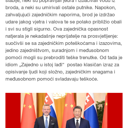
slabije, neki su popravljali jedra i izbacivali vodu iz
o
broda, a neki su umirivali ostale putnike. Napokon,
zahvaljujući zajedničkim naporima, brod je izdržao
udare jakog vjetra i valova te se polako približio obali
i svi su stigli sigurno. Ova zajednička opasnost
natjerala je nekadašnje neprijatelje na prosvjetljenje:
suočivši se sa zajedničkim poteškoćama i izazovima,
jedino zajedništvom, suradnjom i međusobnom
pomoći mogli su prebroditi teške trenutke. Od tada je
idiom „Zajedno u istoj lađi“ postao klasičan izraz za
opisivanje ljudi koji složno, zajedničkim snagama i
međusobnom pomoći svladavaju teškoće.