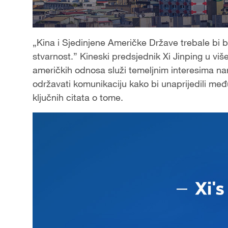
„Kina i Sjedinjene Američke Države trebale bi biti 
stvarnost.” Kineski predsjednik Xi Jinping u viš
američkih odnosa služi temeljnim interesima na
održavati komunikaciju kako bi unaprijedili m
ključnih citata o tome.