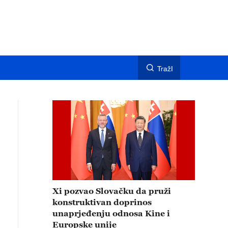
TražI
Xi pozvao Slovačku da pruži
konstruktivan doprinos
unaprjeđenju odnosa Kine i
Europske unije