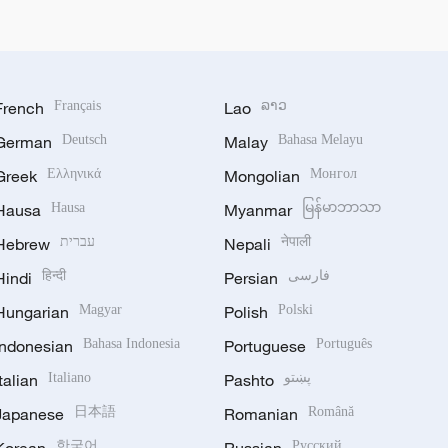
French
Français
Lao
ລາວ
German
Deutsch
Malay
Bahasa Melayu
Greek
Ελληνικά
Mongolian
Монгол
Hausa
Hausa
Myanmar
မြန်မာဘာသာ
Hebrew
עברית
Nepali
नेपाली
Hindi
हिन्दी
Persian
فارسی
Hungarian
Magyar
Polish
Polski
Indonesian
Bahasa Indonesia
Portuguese
Português
Italian
Italiano
Pashto
پښتو
Japanese
日本語
Romanian
Română
한국어
Русский