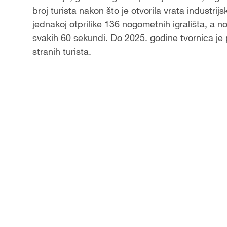
broj turista nakon što je otvorila vrata industri
a
jednakoj otprilike 136 nogometnih igrališta, a n
svakih 60 sekundi. Do 2025. godine tvornica je 
y
stranih turista.
V
i
d
e
o