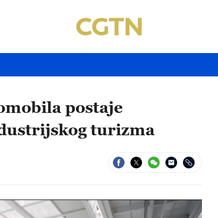
omobila postaje
dustrijskog turizma