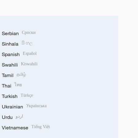
Serbian
Српски
Sinhala
සිංහල
Spanish
Español
Swahili
Kiswahili
Tamil
தமிழ்
Thai
ไทย
Turkish
Türkçe
Ukrainian
Українська
Urdu
اردو
Vietnamese
Tiếng Việt