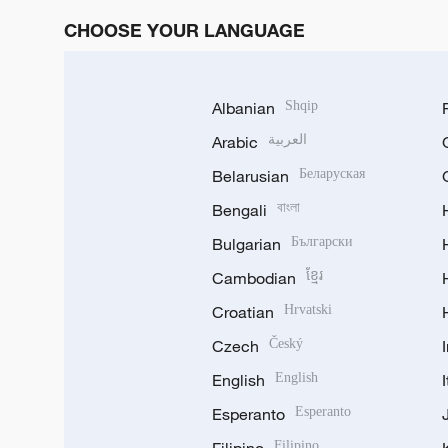
CHOOSE YOUR LANGUAGE
Albanian
Shqip
Arabic
العربية
Belarusian
Беларуская
Bengali
বাংলা
Bulgarian
Български
Cambodian
ខ្មែរ
Croatian
Hrvatski
Czech
Český
English
English
Esperanto
Esperanto
Filipino