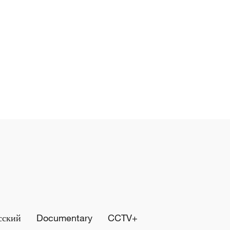
сский
Documentary
CCTV+