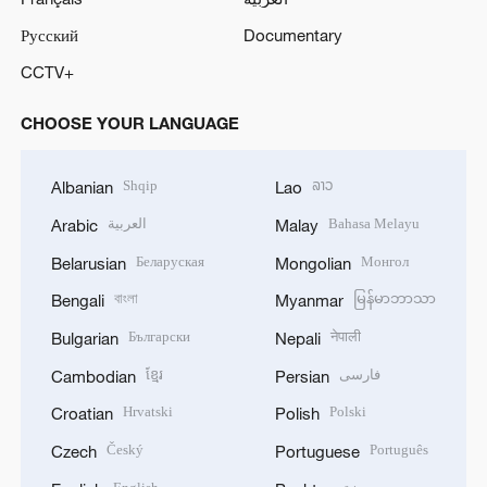
Русский
Documentary
CCTV+
CHOOSE YOUR LANGUAGE
Shqip
ລາວ
Albanian
Lao
العربية
Bahasa Melayu
Arabic
Malay
Беларуская
Монгол
Belarusian
Mongolian
বাংলা
မြန်မာဘာသာ
Bengali
Myanmar
Български
नेपाली
Bulgarian
Nepali
ខ្មែរ
فارسی
Cambodian
Persian
Hrvatski
Polski
Croatian
Polish
Český
Português
Czech
Portuguese