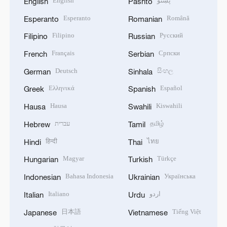
English
پښتو
English
Pashto
Esperanto
Română
Esperanto
Romanian
Filipino
Русский
Filipino
Russian
Français
Српски
French
Serbian
Deutsch
සිංහල
German
Sinhala
Ελληνικά
Español
Greek
Spanish
Hausa
Kiswahili
Hausa
Swahili
עברית
தமிழ்
Hebrew
Tamil
हिन्दी
ไทย
Hindi
Thai
Magyar
Türkçe
Hungarian
Turkish
Bahasa Indonesia
Українська
Indonesian
Ukrainian
Italiano
اردو
Italian
Urdu
日本語
Tiếng Việt
Japanese
Vietnamese