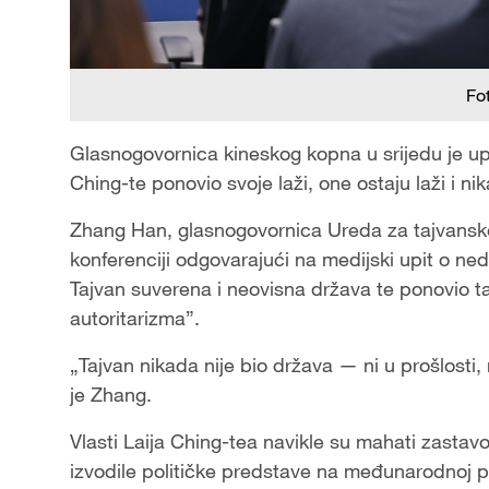
Fo
Glasnogovornica kineskog kopna u srijedu je upo
Ching-te ponovio svoje laži, one ostaju laži i ni
Zhang Han, glasnogovornica Ureda za tajvanske p
konferenciji odgovarajući na medijski upit o ne
Tajvan suverena i neovisna država te ponovio ta
autoritarizma”.
„Tajvan nikada nije bio država — ni u prošlosti, 
je Zhang.
Vlasti Laija Ching-tea navikle su mahati zasta
izvodile političke predstave na međunarodnoj 