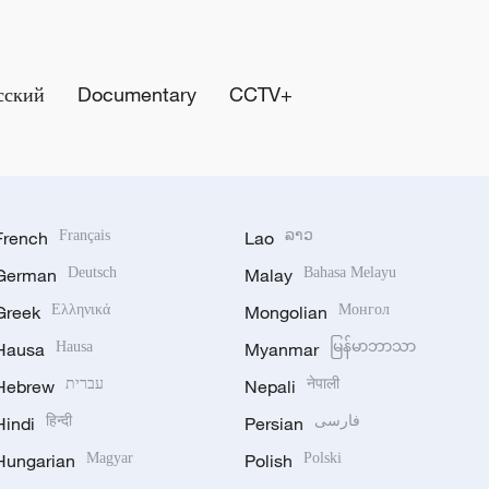
сский
Documentary
CCTV+
French
Français
Lao
ລາວ
German
Deutsch
Malay
Bahasa Melayu
Greek
Ελληνικά
Mongolian
Монгол
Hausa
Hausa
Myanmar
မြန်မာဘာသာ
Hebrew
עברית
Nepali
नेपाली
Hindi
हिन्दी
Persian
فارسی
Hungarian
Magyar
Polish
Polski