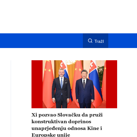
TražI
Xi pozvao Slovačku da pruži
konstruktivan doprinos
unaprjeđenju odnosa Kine i
Europske unije