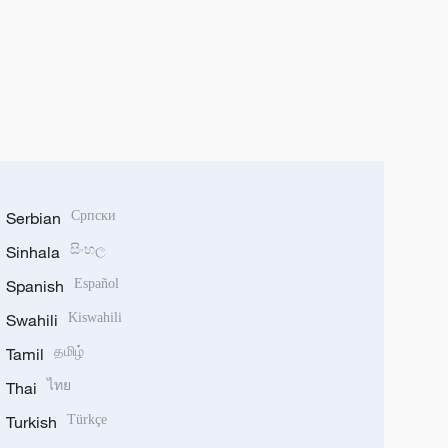
Serbian
Српски
Sinhala
සිංහල
Spanish
Español
Swahili
Kiswahili
Tamil
தமிழ்
Thai
ไทย
Turkish
Türkçe