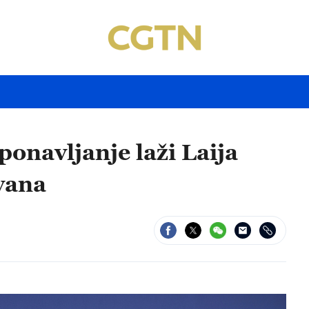
onavljanje laži Laija
jvana