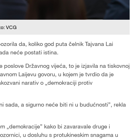
to: VCG
zorila da, koliko god puta čelnik Tajvana Lai
kada neće postati istina.
oslove Državnog vijeća, to je izjavila na tiskovnoj
davnom Laijevu govoru, u kojem je tvrdio da je
kozvani narativ o „demokraciji protiv
ni sada, a sigurno neće biti ni u budućnosti”, rekla
vom „demokracije” kako bi zavaravale druge i
pozornici, u dosluhu s protukineskim snagama u