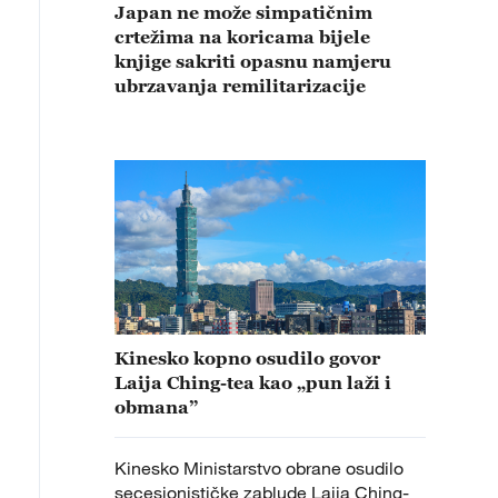
Japan ne može simpatičnim
crtežima na koricama bijele
knjige sakriti opasnu namjeru
ubrzavanja remilitarizacije
Kinesko kopno osudilo govor
Laija Ching-tea kao „pun laži i
obmana”
Kinesko Ministarstvo obrane osudilo
secesionističke zablude Laija Ching-