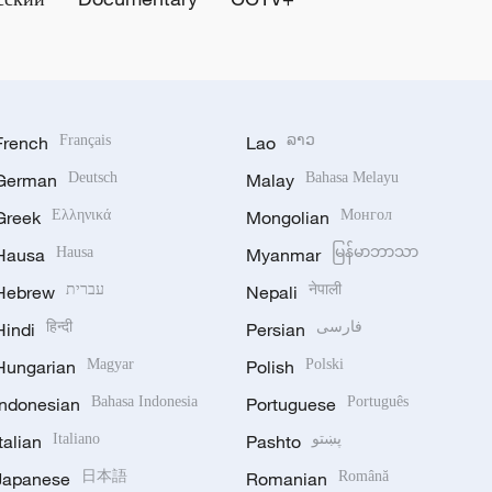
French
Français
Lao
ລາວ
German
Deutsch
Malay
Bahasa Melayu
Greek
Ελληνικά
Mongolian
Монгол
Hausa
Hausa
Myanmar
မြန်မာဘာသာ
Hebrew
עברית
Nepali
नेपाली
Hindi
हिन्दी
Persian
فارسی
Hungarian
Magyar
Polish
Polski
Indonesian
Bahasa Indonesia
Portuguese
Português
Italian
Italiano
Pashto
پښتو
Japanese
日本語
Romanian
Română