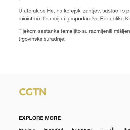
U utorak se He, na korejski zahtjev, sastao i 
ministrom financija i gospodarstva Republike 
Tijekom sastanka temeljito su razmijenili mišlj
trgovinske suradnje.
EXPLORE MORE
English
Español
Français
العربية
Ру