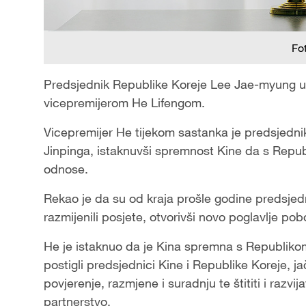
Fo
Predsjednik Republike Koreje Lee Jae-myung u s
vicepremijerom He Lifengom.
Vicepremijer He tijekom sastanka je predsjedni
Jinpinga, istaknuvši spremnost Kine da s Repub
odnose.
Rekao je da su od kraja prošle godine predsjedn
razmijenili posjete, otvorivši novo poglavlje pob
He je istaknuo da je Kina spremna s Republiko
postigli predsjednici Kine i Republike Koreje, 
povjerenje, razmjene i suradnju te štititi i razv
partnerstvo.