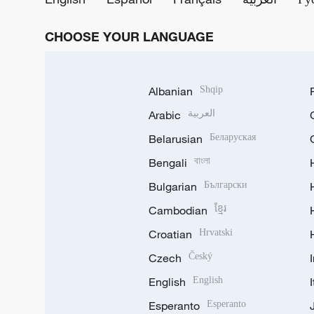
CHOOSE YOUR LANGUAGE
Albanian
Shqip
Arabic
العربية
Belarusian
Беларуская
Bengali
বাংলা
Bulgarian
Български
Cambodian
ខ្មែរ
Croatian
Hrvatski
Czech
Český
English
English
Esperanto
Esperanto