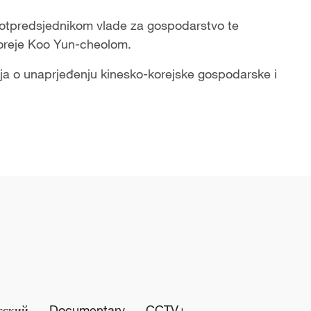
s potpredsjednikom vlade za gospodarstvo te
Koreje Koo Yun-cheolom.
enja o unaprjeđenju kinesko-korejske gospodarske i
сский
Documentary
CCTV+