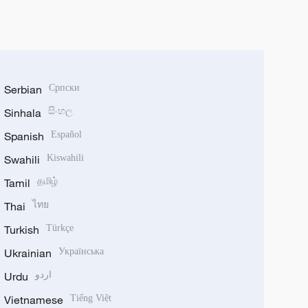
Serbian
Српски
Sinhala
සිංහල
Spanish
Español
Swahili
Kiswahili
Tamil
தமிழ்
Thai
ไทย
Turkish
Türkçe
Ukrainian
Українська
Urdu
اردو
Vietnamese
Tiếng Việt