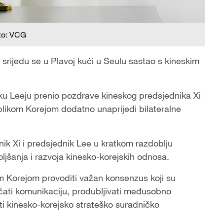
to: VCG
rijedu se u Plavoj kući u Seulu sastao s kineskim
ku Leeju prenio pozdrave kineskog predsjednika Xi
likom Korejom dodatno unaprijedi bilateralne
ik Xi i predsjednik Lee u kratkom razdoblju
oljšanja i razvoja kinesko-korejskih odnosa.
m Korejom provoditi važan konsenzus koji su
jačati komunikaciju, produbljivati međusobno
ijati kinesko-korejsko strateško suradničko