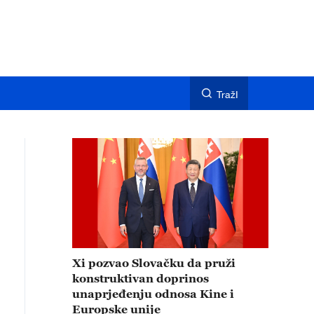
TražI
Xi pozvao Slovačku da pruži
konstruktivan doprinos
unaprjeđenju odnosa Kine i
Europske unije