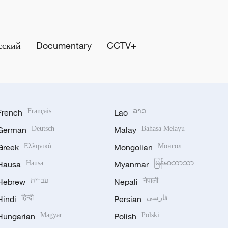
сский
Documentary
CCTV+
French
Français
Lao
ລາວ
German
Deutsch
Malay
Bahasa Melayu
Greek
Ελληνικά
Mongolian
Монгол
Hausa
Hausa
Myanmar
မြန်မာဘာသာ
Hebrew
עברית
Nepali
नेपाली
Hindi
हिन्दी
Persian
فارسی
Hungarian
Magyar
Polish
Polski