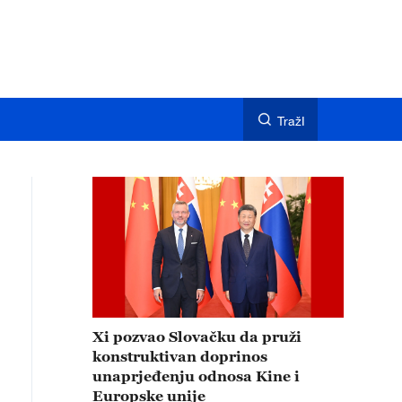
TražI
Xi pozvao Slovačku da pruži
konstruktivan doprinos
unaprjeđenju odnosa Kine i
Europske unije