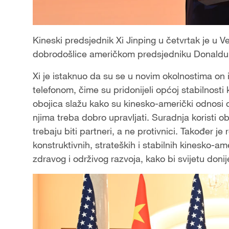
Kineski predsjednik Xi Jinping u četvrtak je u V
dobrodošlice američkom predsjedniku Donaldu T
Xi je istaknuo da su se u novim okolnostima on i
telefonom, čime su pridonijeli općoj stabilnost
obojica slažu kako su kinesko-američki odnosi da
njima treba dobro upravljati. Suradnja koristi 
trebaju biti partneri, a ne protivnici. Također je
konstruktivnih, strateških i stabilnih kinesko-a
zdravog i održivog razvoja, kako bi svijetu donije