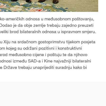
inesko-američkih odnosa u međusobnom poštovanju,
 Dodao je da obje zemlje trebaju zajedno preuzeti
veliki brod bilateralnih odnosa u ispravnom smjeru.
ku Xiju na srdačnom gostoprimstvu tijekom posjeta
om kojeg su održani pozitivni i konstruktivni
 narod međusobno cijene i poštuju te da njihovo
odnosi između SAD-a i Kine najvažniji bilateralni
e Države trebaju unaprijediti suradnju kako bi