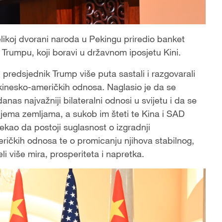
elikoj dvorani naroda u Pekingu priredio banket
rumpu, koji boravi u državnom iposjetu Kini.
 predsjednik Trump više puta sastali i razgovarali
i kinesko-američkih odnosa. Naglasio je da se
nas najvažniji bilateralni odnosi u svijetu i da se
objema zemljama, a sukob im šteti te Kina i SAD
 rekao da postoji suglasnost o izgradnji
meričkih odnosa te o promicanju njihova stabilnog,
li više mira, prosperiteta i napretka.