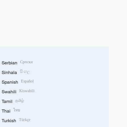
Serbian
Српски
Sinhala
සිංහල
Spanish
Español
Swahili
Kiswahili
Tamil
தமிழ்
Thai
ไทย
Turkish
Türkçe