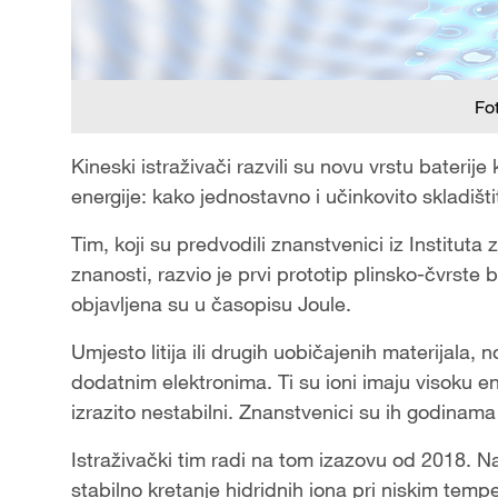
Fo
Kineski istraživači razvili su novu vrstu baterije
energije: kako jednostavno i učinkovito skladištit
Tim, koji su predvodili znanstvenici iz Institut
znanosti, razvio je prvi prototip plinsko-čvrste 
objavljena su u časopisu Joule.
Umjesto litija ili drugih uobičajenih materijala,
dodatnim elektronima. Ti su ioni imaju visoku en
izrazito nestabilni. Znanstvenici su ih godinama 
Istraživački tim radi na tom izazovu od 2018. Naj
stabilno kretanje hidridnih iona pri niskim temp