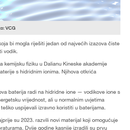
to: VCG
 koja bi mogla riješiti jedan od najvećih izazova čiste
i vodik.
a za kemijsku fiziku u Dalianu Kineske akademije
baterije s hidridnim ionima. Njihova otkrića
 nova baterija radi na hidridne ione — vodikove ione s
ergetsku vrijednost, ali u normalnim uvjetima
teško uspijevali izravno koristiti u baterijama.
prije su 2023. razvili novi materijal koji omogućuje
eraturama. Dvije godine kasnije izradili su prvu