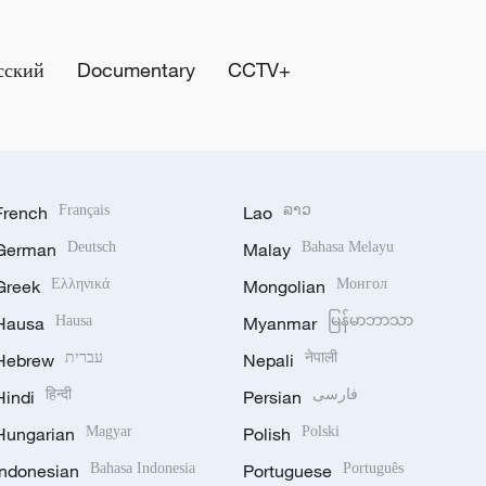
сский
Documentary
CCTV+
French
Français
Lao
ລາວ
German
Deutsch
Malay
Bahasa Melayu
Greek
Ελληνικά
Mongolian
Монгол
Hausa
Hausa
Myanmar
မြန်မာဘာသာ
Hebrew
עברית
Nepali
नेपाली
Hindi
हिन्दी
Persian
فارسی
Hungarian
Magyar
Polish
Polski
Indonesian
Bahasa Indonesia
Portuguese
Português