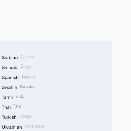
Serbian
Српски
Sinhala
සිංහල
Spanish
Español
Swahili
Kiswahili
Tamil
தமிழ்
Thai
ไทย
Turkish
Türkçe
Ukrainian
Українська