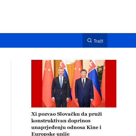
TražI
Xi pozvao Slovačku da pruži
konstruktivan doprinos
unaprjeđenju odnosa Kine i
Europske unije