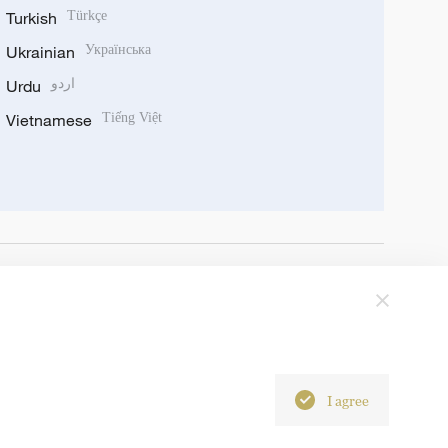
Turkish
Türkçe
Ukrainian
Українська
Urdu
اردو
Vietnamese
Tiếng Việt
I agree
6