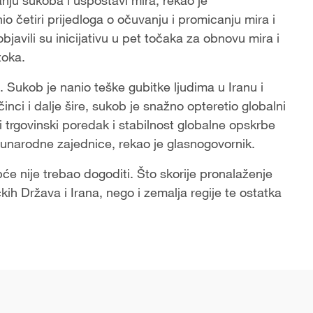
ju sukoba i uspostavi mira, rekao je
io četiri prijedloga o očuvanju i promicanju mira i
objavili su inicijativu u pet točaka za obnovu mira i
toka.
no. Sukob je nanio teške gubitke ljudima u Iranu i
nci i dalje šire, sukob je snažno opteretio globalni
trgovinski poredak i stabilnost globalne opskrbe
đunarodne zajednice, rekao je glasnogovornik.
će nije trebao dogoditi. Što skorije pronalaženje
kih Država i Irana, nego i zemalja regije te ostatka