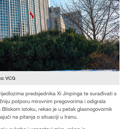
to: VCG
rijedlozima predsjednika Xi Jinpinga te surađivati s
niju potporu mirovnim pregovorima i odigrala
a Bliskom istoku, rekao je u petak glasnogovornik
ući na pitanja o situaciji u Iranu.