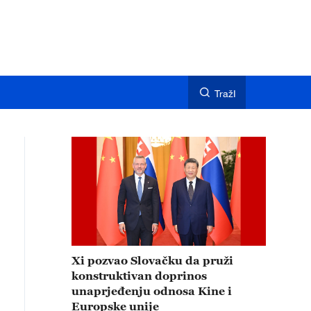
TražI
Xi pozvao Slovačku da pruži
konstruktivan doprinos
unaprjeđenju odnosa Kine i
Europske unije