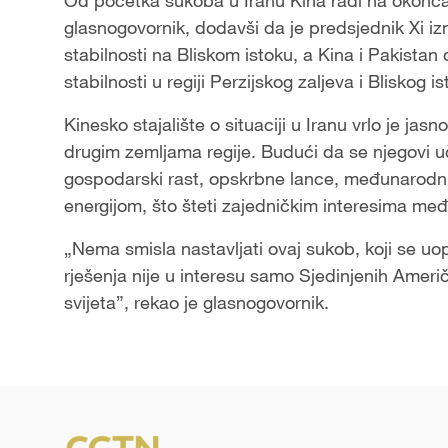
Od početka sukoba u Iranu Kina radi na okončan
glasnogovornik, dodavši da je predsjednik Xi izn
stabilnosti na Bliskom istoku, a Kina i Pakistan 
stabilnosti u regiji Perzijskog zaljeva i Bliskog is
Kinesko stajalište o situaciji u Iranu vrlo je jas
drugim zemljama regije. Budući da se njegovi uči
gospodarski rast, opskrbne lance, međunarodni 
energijom, što šteti zajedničkim interesima me
„Nema smisla nastavljati ovaj sukob, koji se uop
rješenja nije u interesu samo Sjedinjenih Američ
svijeta”, rekao je glasnogovornik.