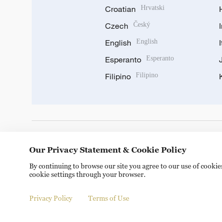
Croatian
Hrvatski
Czech
Český
English
English
Esperanto
Esperanto
Filipino
Filipino
DOWNLOAD OUR APP
Our Privacy Statement & Cookie Policy
By continuing to browse our site you agree to our use of cooki
cookie settings through your browser.
Privacy Policy
Terms of Use
Copyright © 2024 CGTN.
京ICP备20000184号
京公网安