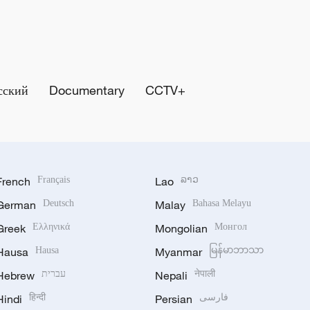
сский
Documentary
CCTV+
French
Français
Lao
ລາວ
German
Deutsch
Malay
Bahasa Melayu
Greek
Ελληνικά
Mongolian
Монгол
Hausa
Hausa
Myanmar
မြန်မာဘာသာ
Hebrew
עברית
Nepali
नेपाली
Hindi
हिन्दी
Persian
فارسی