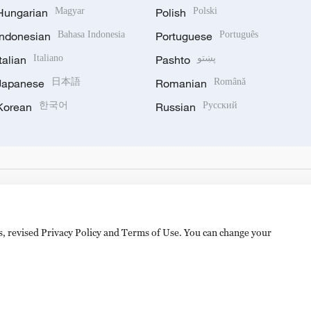
Hungarian
Magyar
Polish
Polski
Indonesian
Bahasa Indonesia
Portuguese
Português
Italian
Italiano
Pashto
پښتو
Japanese
日本語
Romanian
Română
Korean
한국어
Russian
Русский
es, revised Privacy Policy and Terms of Use. You can change your
备 11010502050052号
Disinformation report hotline: 010-8506146