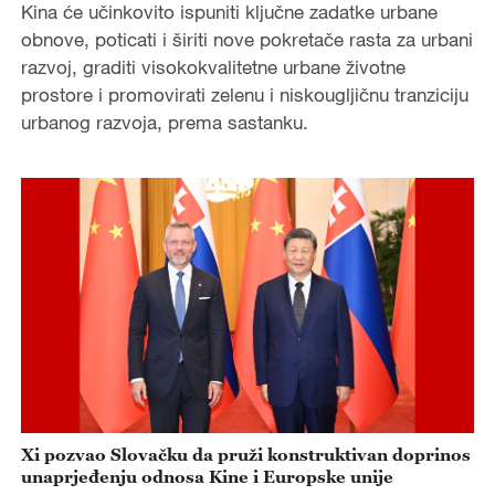
Kina će učinkovito ispuniti ključne zadatke urbane
obnove, poticati i širiti nove pokretače rasta za urbani
razvoj, graditi visokokvalitetne urbane životne
prostore i promovirati zelenu i niskougljičnu tranziciju
urbanog razvoja, prema sastanku.
Xi pozvao Slovačku da pruži konstruktivan doprinos
unaprjeđenju odnosa Kine i Europske unije