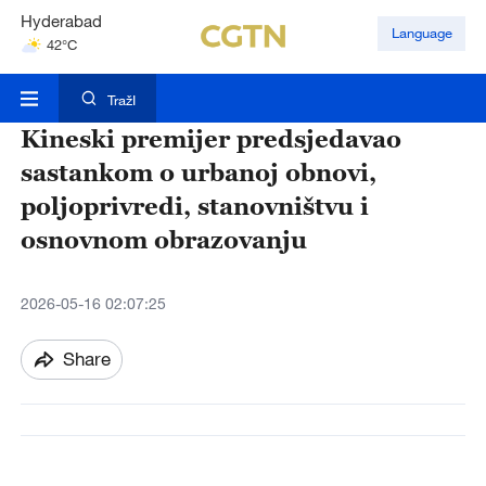
Hyderabad
Language
42°C
Mumbai
31°C
TražI
Kineski premijer predsjedavao
sastankom o urbanoj obnovi,
poljoprivredi, stanovništvu i
osnovnom obrazovanju
2026-05-16 02:07:25
Share