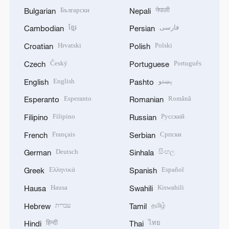
Български
नेपाली
Bulgarian
Nepali
ខ្មែរ
فارسی
Cambodian
Persian
Hrvatski
Polski
Croatian
Polish
Český
Português
Czech
Portuguese
English
پښتو
English
Pashto
Esperanto
Română
Esperanto
Romanian
Filipino
Русский
Filipino
Russian
Français
Српски
French
Serbian
Deutsch
සිංහල
German
Sinhala
Ελληνικά
Español
Greek
Spanish
Hausa
Kiswahili
Hausa
Swahili
עברית
தமிழ்
Hebrew
Tamil
हिन्दी
ไทย
Hindi
Thai