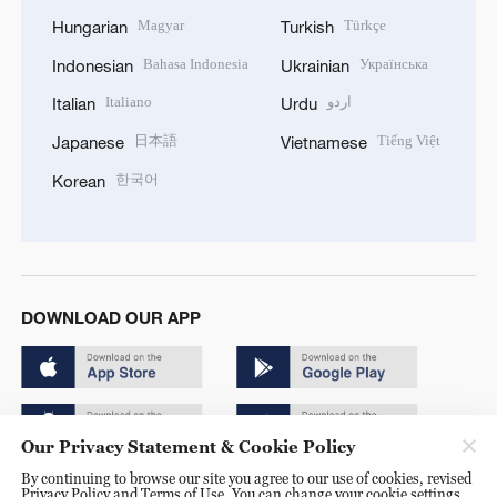
Magyar
Türkçe
Hungarian
Turkish
Bahasa Indonesia
Українська
Indonesian
Ukrainian
Italiano
اردو
Italian
Urdu
日本語
Tiếng Việt
Japanese
Vietnamese
한국어
Korean
DOWNLOAD OUR APP
Our Privacy Statement & Cookie Policy
By continuing to browse our site you agree to our use of cookies, revised
Copyright © 2024 CGTN.
Privacy Policy and Terms of Use. You can change your cookie settings