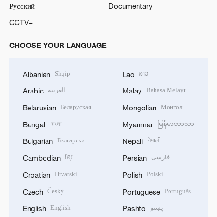
Русский
Documentary
CCTV+
CHOOSE YOUR LANGUAGE
Shqip
ລາວ
Albanian
Lao
العربية
Bahasa Melayu
Arabic
Malay
Беларуская
Монгол
Belarusian
Mongolian
বাংলা
မြန်မာဘာသာ
Bengali
Myanmar
Български
नेपाली
Bulgarian
Nepali
ខ្មែរ
فارسی
Cambodian
Persian
Hrvatski
Polski
Croatian
Polish
Český
Português
Czech
Portuguese
English
پښتو
English
Pashto