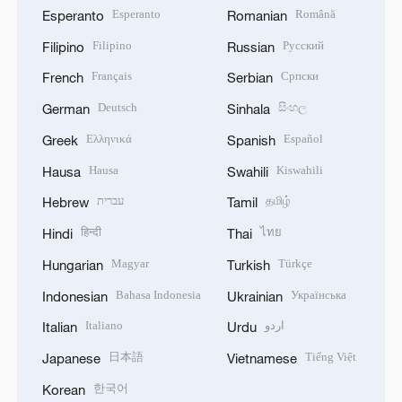
Esperanto
Română
Esperanto
Romanian
Filipino
Русский
Filipino
Russian
Français
Српски
French
Serbian
Deutsch
සිංහල
German
Sinhala
Ελληνικά
Español
Greek
Spanish
Hausa
Kiswahili
Hausa
Swahili
עברית
தமிழ்
Hebrew
Tamil
हिन्दी
ไทย
Hindi
Thai
Magyar
Türkçe
Hungarian
Turkish
Bahasa Indonesia
Українська
Indonesian
Ukrainian
Italiano
اردو
Italian
Urdu
日本語
Tiếng Việt
Japanese
Vietnamese
한국어
Korean