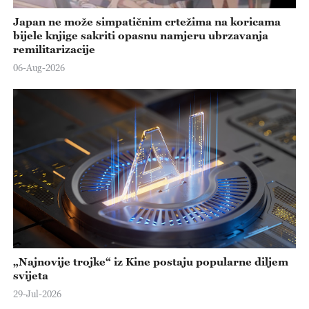
Japan ne može simpatičnim crtežima na koricama
bijele knjige sakriti opasnu namjeru ubrzavanja
remilitarizacije
06-Aug-2026
„Najnovije trojke“ iz Kine postaju popularne diljem
svijeta
29-Jul-2026