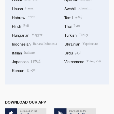
Hausa
Kiswahili
Hausa
Swahili
עברית
தமிழ்
Hebrew
Tamil
हिन्दी
ไทย
Hindi
Thai
Magyar
Türkçe
Hungarian
Turkish
Bahasa Indonesia
Українська
Indonesian
Ukrainian
Italiano
اردو
Italian
Urdu
日本語
Tiếng Việt
Japanese
Vietnamese
한국어
Korean
DOWNLOAD OUR APP