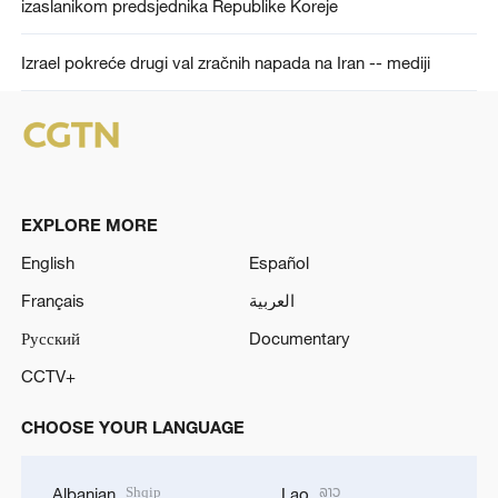
izaslanikom predsjednika Republike Koreje
Izrael pokreće drugi val zračnih napada na Iran -- mediji
EXPLORE MORE
English
Español
Français
العربية
Русский
Documentary
CCTV+
CHOOSE YOUR LANGUAGE
Shqip
ລາວ
Albanian
Lao