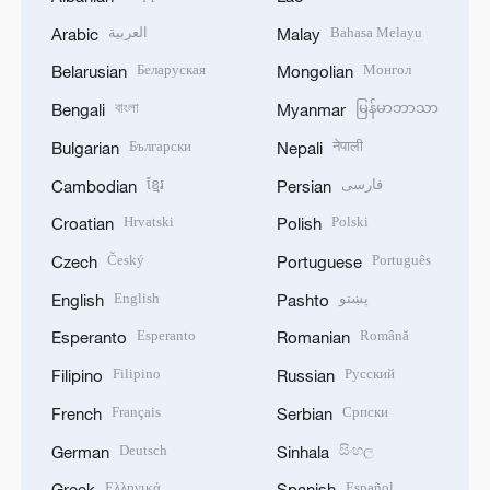
العربية
Bahasa Melayu
Arabic
Malay
Беларуская
Монгол
Belarusian
Mongolian
বাংলা
မြန်မာဘာသာ
Bengali
Myanmar
Български
नेपाली
Bulgarian
Nepali
ខ្មែរ
فارسی
Cambodian
Persian
Hrvatski
Polski
Croatian
Polish
Český
Português
Czech
Portuguese
English
پښتو
English
Pashto
Esperanto
Română
Esperanto
Romanian
Filipino
Русский
Filipino
Russian
Français
Српски
French
Serbian
Deutsch
සිංහල
German
Sinhala
Ελληνικά
Español
Greek
Spanish