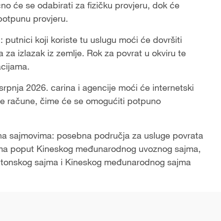
o će se odabirati za fizičku provjeru, dok će
i potpunu provjeru.
 putnici koji koriste tu uslugu moći će dovršiti
a za izlazak iz zemlje. Rok za povrat u okviru te
acijama.
rpnja 2026. carina i agencije moći će internetski
jne račune, čime će se omogućiti potpuno
 na sajmovima: posebna područja za usluge povrata
vima poput Kineskog međunarodnog uvoznog sajma,
ntonskog sajma i Kineskog međunarodnog sajma