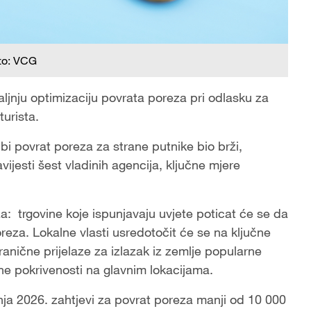
to: VCG
aljnju optimizaciju povrata poreza pri odlasku za
turista.
bi povrat poreza za strane putnike bio brži,
avijesti šest vladinih agencija, ključne mjere
a: trgovine koje ispunjavaju uvjete poticat će se da
reza. Lokalne vlasti usredotočit će se na ključne
 granične prijelaze za izlazak iz zemlje popularne
ne pokrivenosti na glavnim lokacijama.
ja 2026. zahtjevi za povrat poreza manji od 10 000