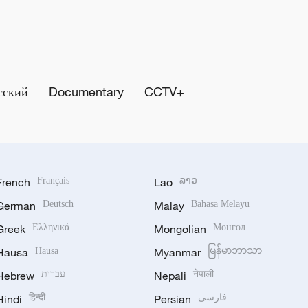
сский
Documentary
CCTV+
French
Français
Lao
ລາວ
German
Deutsch
Malay
Bahasa Melayu
Greek
Ελληνικά
Mongolian
Монгол
Hausa
Hausa
Myanmar
မြန်မာဘာသာ
Hebrew
עברית
Nepali
नेपाली
Hindi
हिन्दी
Persian
فارسی