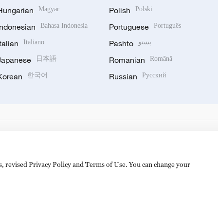
Hungarian
Magyar
Polish
Polski
Indonesian
Bahasa Indonesia
Portuguese
Português
Italian
Italiano
Pashto
پښتو
Japanese
日本語
Romanian
Română
Korean
한국어
Russian
Русский
es, revised Privacy Policy and Terms of Use. You can change your
备 11010502050052号
Disinformation report hotline: 010-8506146