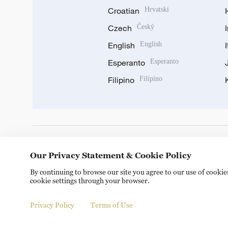
Croatian
Hrvatski
Czech
Český
English
English
Esperanto
Esperanto
Filipino
Filipino
DOWNLOAD OUR APP
Our Privacy Statement & Cookie Policy
By continuing to browse our site you agree to our use of cooki
cookie settings through your browser.
Privacy Policy
Terms of Use
Copyright © 2024 CGTN.
京ICP备20000184号
京公网安