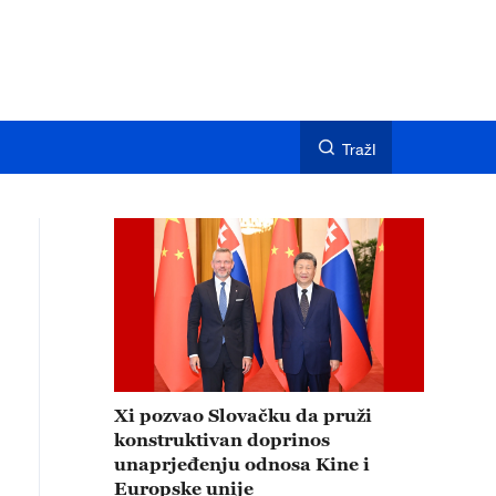
TražI
Xi pozvao Slovačku da pruži
konstruktivan doprinos
unaprjeđenju odnosa Kine i
Europske unije