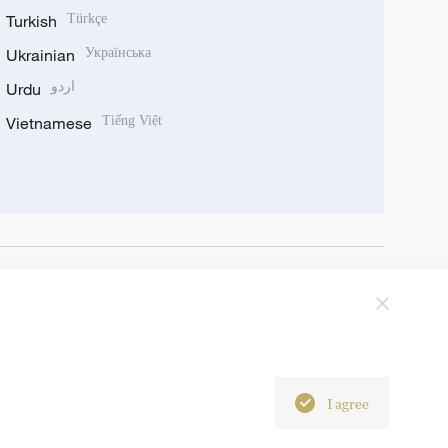
Turkish
Türkçe
Ukrainian
Українська
Urdu
اردو
Vietnamese
Tiếng Việt
I agree
6