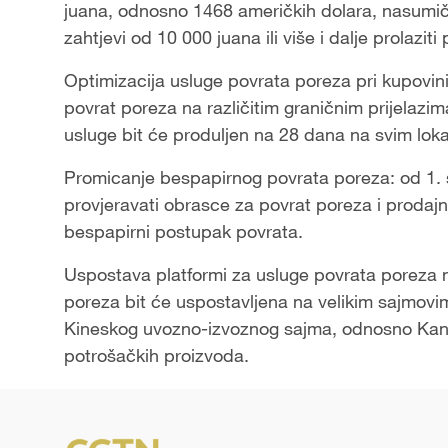
juana, odnosno 1468 američkih dolara, nasumičn
zahtjevi od 10 000 juana ili više i dalje prolazit
Optimizacija usluge povrata poreza pri kupovini:
povrat poreza na različitim graničnim prijelazim
usluge bit će produljen na 28 dana na svim lok
Promicanje bespapirnog povrata poreza: od 1. s
provjeravati obrasce za povrat poreza i proda
bespapirni postupak povrata.
Uspostava platformi za usluge povrata poreza
poreza bit će uspostavljena na velikim sajmo
Kineskog uvozno-izvoznog sajma, odnosno Ka
potrošačkih proizvoda.