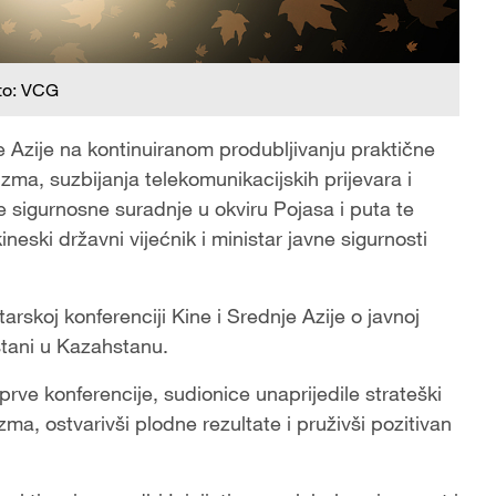
to: VCG
 Azije na kontinuiranom produbljivanju praktične
zma, suzbijanja telekomunikacijskih prijevara i
e sigurnosne suradnje u okviru Pojasa i puta te
ineski državni vijećnik i ministar javne sigurnosti
arskoj konferenciji Kine i Srednje Azije o javnoj
stani u Kazahstanu.
ve konferencije, sudionice unaprijedile strateški
zma, ostvarivši plodne rezultate i pruživši pozitivan