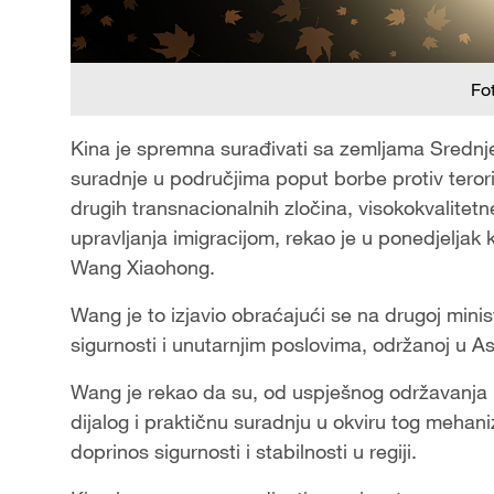
Fo
Kina je spremna surađivati sa zemljama Srednje
suradnje u područjima poput borbe protiv terori
drugih transnacionalnih zločina, visokokvalitetn
upravljanja imigracijom, rekao je u ponedjeljak k
Wang Xiaohong.
Wang je to izjavio obraćajući se na drugoj minist
sigurnosti i unutarnjim poslovima, održanoj u A
Wang je rekao da su, od uspješnog održavanja pr
dijalog i praktičnu suradnju u okviru tog mehani
doprinos sigurnosti i stabilnosti u regiji.