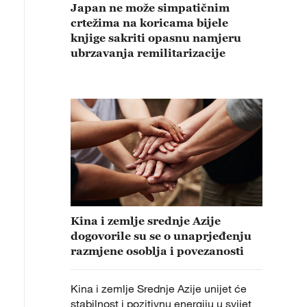
Japan ne može simpatičnim
crtežima na koricama bijele
knjige sakriti opasnu namjeru
ubrzavanja remilitarizacije
Kina i zemlje srednje Azije
dogovorile su se o unaprjeđenju
razmjene osoblja i povezanosti
Kina i zemlje Srednje Azije unijet će
stabilnost i pozitivnu energiju u svijet