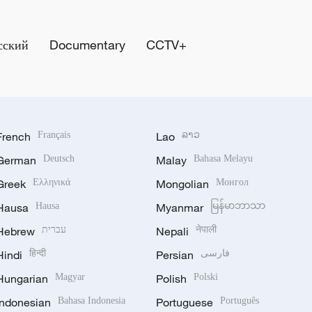
сский
Documentary
CCTV+
French
Français
Lao
ລາວ
German
Deutsch
Malay
Bahasa Melayu
Greek
Ελληνικά
Mongolian
Монгол
Hausa
Hausa
Myanmar
မြန်မာဘာသာ
Hebrew
עברית
Nepali
नेपाली
Hindi
हिन्दी
Persian
فارسی
Hungarian
Magyar
Polish
Polski
Indonesian
Bahasa Indonesia
Portuguese
Português