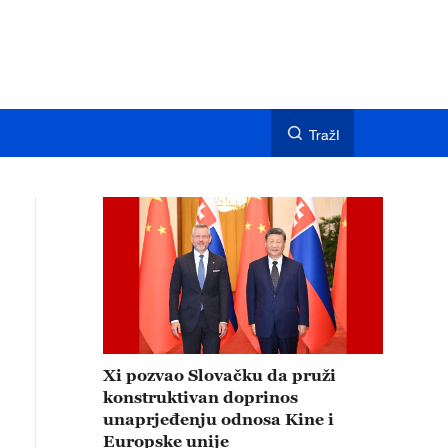
TražI
Xi pozvao Slovačku da pruži
konstruktivan doprinos
unaprjeđenju odnosa Kine i
Europske unije