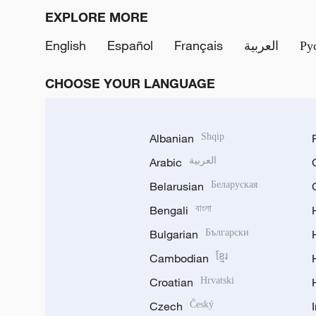
EXPLORE MORE
English
Español
Français
العربية
Ру
CHOOSE YOUR LANGUAGE
Albanian
Shqip
Arabic
العربية
Belarusian
Беларуская
Bengali
বাংলা
Bulgarian
Български
Cambodian
ខ្មែរ
Croatian
Hrvatski
Czech
Český