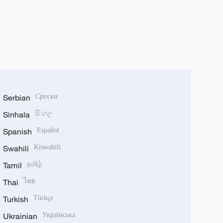
Serbian
Српски
Sinhala
සිංහල
Spanish
Español
Swahili
Kiswahili
Tamil
தமிழ்
Thai
ไทย
Turkish
Türkçe
Ukrainian
Українська