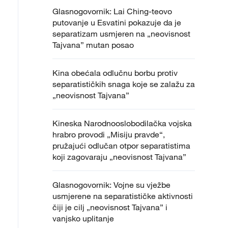
Glasnogovornik: Lai Ching-teovo
putovanje u Esvatini pokazuje da je
separatizam usmjeren na „neovisnost
Tajvana” mutan posao
Kina obećala odlučnu borbu protiv
separatističkih snaga koje se zalažu za
„neovisnost Tajvana”
Kineska Narodnooslobodilačka vojska
hrabro provodi „Misiju pravde“,
pružajući odlučan otpor separatistima
koji zagovaraju „neovisnost Tajvana”
Glasnogovornik: Vojne su vježbe
usmjerene na separatističke aktivnosti
čiji je cilj „neovisnost Tajvana” i
vanjsko uplitanje