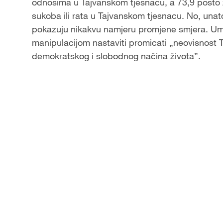
odnosima u Tajvanskom tjesnacu, a 73,9 posto z
sukoba ili rata u Tajvanskom tjesnacu. No, unat
pokazuju nikakvu namjeru promjene smjera. Um
manipulacijom nastaviti promicati „neovisnost Ta
demokratskog i slobodnog načina života”.