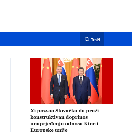
TražI
Xi pozvao Slovačku da pruži
konstruktivan doprinos
unaprjeđenju odnosa Kine i
Europske unije