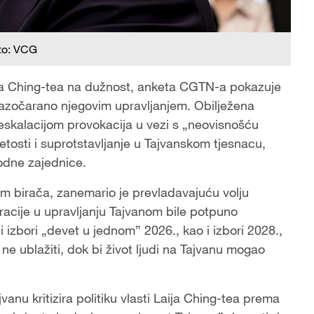
to: VCG
ija Ching-tea na dužnost, anketa CGTN-a pokazuje
razočarano njegovim upravljanjem. Obilježena
eskalacijom provokacija u vezi s „neovisnošću
etosti i suprotstavljanje u Tajvanskom tjesnacu,
rodne zajednice.
om birača, zanemario je prevladavajuću volju
acije u upravljanju Tajvanom bile potpuno
i izbori „devet u jednom” 2026., kao i izbori 2028.,
a ne ublažiti, dok bi život ljudi na Tajvanu mogao
anu kritizira politiku vlasti Laija Ching-tea prema