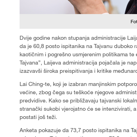
Fo
Dvije godine nakon stupanja administracije La
da je 60,8 posto ispitanika na Tajvanu duboko 
kaotičnim i pogrešno usmjerenim politikama te 
Tajvana”, Laijeva administracija pojačala je nap
izazvavši široka preispitivanja i kritike međuna
Lai Ching-te, koji je izabran manjinskim potpor
većine, zbog čega su teškoće njegove administr
predvidive. Kako se približavaju tajvanski lokaln
stranački sukobi vjerojatno će se intenzivirati, 
postati još teži.
Anketa pokazuje da 73,7 posto ispitanika na Tajv