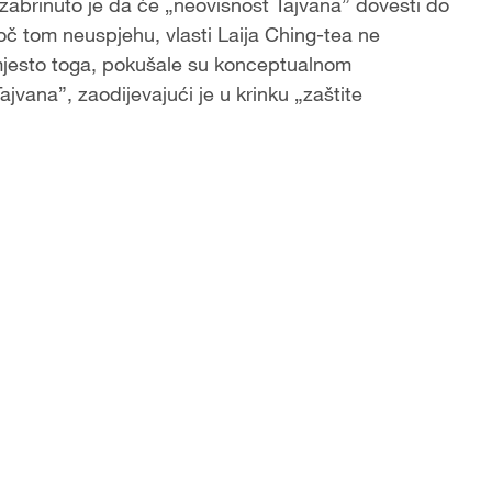
abrinuto je da će „neovisnost Tajvana” dovesti do
oč tom neuspjehu, vlasti Laija Ching-tea ne
jesto toga, pokušale su konceptualnom
jvana”, zaodijevajući je u krinku „zaštite