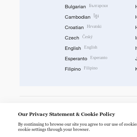
Bulgarian
Български
Cambodian
ខ្មែរ
Croatian
Hrvatski
Czech
Český
English
English
Esperanto
Esperanto
Filipino
Filipino
DOWNLOAD OUR APP
Our Privacy Statement & Cookie Policy
By continuing to browse our site you agree to our use of cooki
cookie settings through your browser.