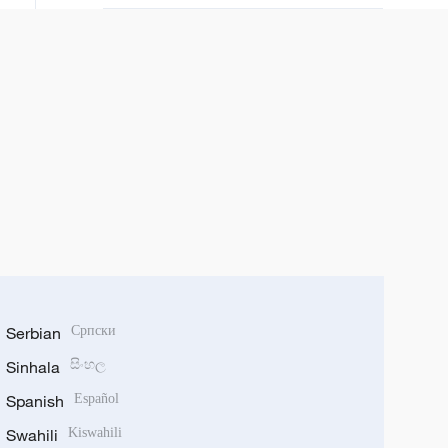
Serbian
Српски
Sinhala
සිංහල
Spanish
Español
Swahili
Kiswahili