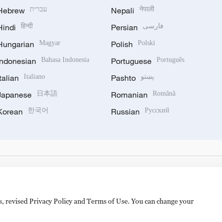
Hebrew
עברית
Nepali
नेपाली
Hindi
हिन्दी
Persian
فارسی
Hungarian
Magyar
Polish
Polski
Indonesian
Bahasa Indonesia
Portuguese
Português
Italian
Italiano
Pashto
پښتو
Japanese
日本語
Romanian
Română
Korean
한국어
Russian
Русский
es, revised Privacy Policy and Terms of Use. You can change your