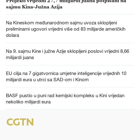
Projekti vrijedni 27,7 milijardi juana potpisani na
sajmu Kina-Južna Azija
Na Kineskom međunarodnom sajmu uvoza sklopljeni
preliminarni ugovori vrijedni više od 83 milijarde američkih
dolara
Na 9. sajmu Kine i južne Azije sklopljeni poslovi vrijedni 8,66
milijardi juana
EU cilja na 7 gigatvornica umjetne inteligencije vrijednih 10
milijardi eura u utrci sa SAD-om i Kinom
BASF pustio u puni rad kemijski kompleks u Kini vrijedan
nekoliko milijardi eura