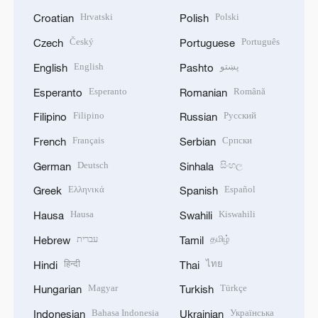
Hrvatski
Polski
Croatian
Polish
Český
Português
Czech
Portuguese
English
پښتو
English
Pashto
Esperanto
Română
Esperanto
Romanian
Filipino
Русский
Filipino
Russian
Français
Српски
French
Serbian
Deutsch
සිංහල
German
Sinhala
Ελληνικά
Español
Greek
Spanish
Hausa
Kiswahili
Hausa
Swahili
עברית
தமிழ்
Hebrew
Tamil
हिन्दी
ไทย
Hindi
Thai
Magyar
Türkçe
Hungarian
Turkish
Bahasa Indonesia
Українська
Indonesian
Ukrainian