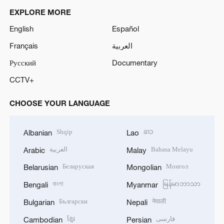
EXPLORE MORE
English
Español
Français
العربية
Русский
Documentary
CCTV+
CHOOSE YOUR LANGUAGE
Shqip
ລາວ
Albanian
Lao
العربية
Bahasa Melayu
Arabic
Malay
Беларуская
Монгол
Belarusian
Mongolian
বাংলা
မြန်မာဘာသာ
Bengali
Myanmar
Български
नेपाली
Bulgarian
Nepali
ខ្មែរ
فارسی
Cambodian
Persian