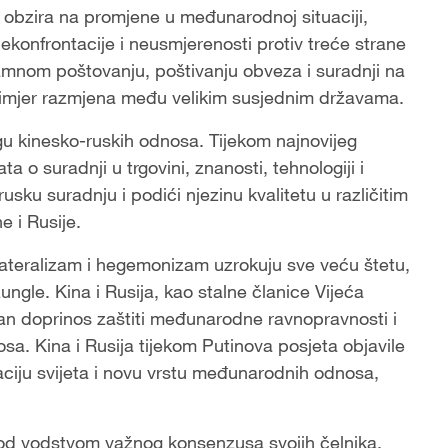
z obzira na promjene u međunarodnoj situaciji,
ekonfrontacije i neusmjerenosti protiv treće strane
amnom poštovanju, poštivanju obveza i suradnji na
primjer razmjena među velikim susjednim državama.
u kinesko-ruskih odnosa. Tijekom najnovijeg
 o suradnji u trgovini, znanosti, tehnologiji i
usku suradnju i podići njezinu kvalitetu u različitim
ne i Rusije.
nilateralizam i hegemonizam uzrokuju sve veću štetu,
ungle. Kina i Rusija, kao stalne članice Vijeća
žan doprinos zaštiti međunarodne ravnopravnosti i
a. Kina i Rusija tijekom Putinova posjeta objavile
zaciju svijeta i novu vrstu međunarodnih odnosa,
 pod vodstvom važnog konsenzusa svojih čelnika,