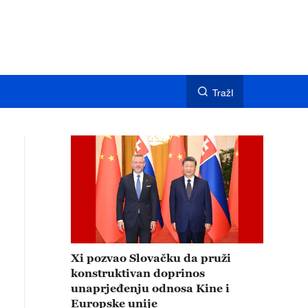
TražI
Xi pozvao Slovačku da pruži
konstruktivan doprinos
unaprjeđenju odnosa Kine i
Europske unije