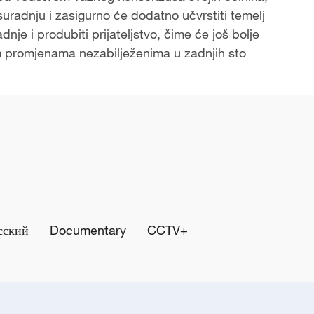
uradnju i zasigurno će dodatno učvrstiti temelj
je i produbiti prijateljstvo, čime će još bolje
im promjenama nezabilježenima u zadnjih sto
сский
Documentary
CCTV+