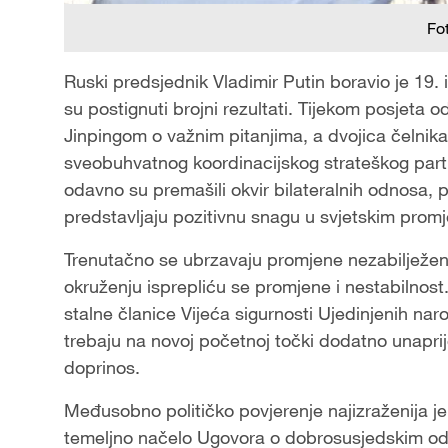
Fo
Ruski predsjednik Vladimir Putin boravio je 19. 
su postignuti brojni rezultati. Tijekom posjeta 
Jinpingom o važnim pitanjima, a dvojica čelnik
sveobuhvatnog koordinacijskog strateškog partn
odavno su premašili okvir bilateralnih odnosa, p
predstavljaju pozitivnu snagu u svjetskim prom
Trenutačno se ubrzavaju promjene nezabilježe
okruženju isprepliću se promjene i nestabilnost
stalne članice Vijeća sigurnosti Ujedinjenih na
trebaju na novoj početnoj točki dodatno unaprij
doprinos.
Međusobno političko povjerenje najizraženija j
temeljno načelo Ugovora o dobrosusjedskim odnos