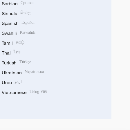
Serbian
Српски
Sinhala
සිංහල
Spanish
Español
Swahili
Kiswahili
Tamil
தமிழ்
Thai
ไทย
Turkish
Türkçe
Ukrainian
Українська
Urdu
اردو
Vietnamese
Tiếng Việt