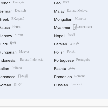
French
Français
Lao
ລາວ
German
Deutsch
Malay
Bahasa Melayu
Greek
Ελληνικά
Mongolian
Монгол
Hausa
Hausa
Myanmar
မြန်မာဘာသာ
Hebrew
עברית
Nepali
नेपाली
Hindi
हिन्दी
Persian
فارسی
Hungarian
Magyar
Polish
Polski
Indonesian
Bahasa Indonesia
Portuguese
Português
Italian
Italiano
Pashto
پښتو
Japanese
日本語
Romanian
Română
Korean
한국어
Russian
Русский