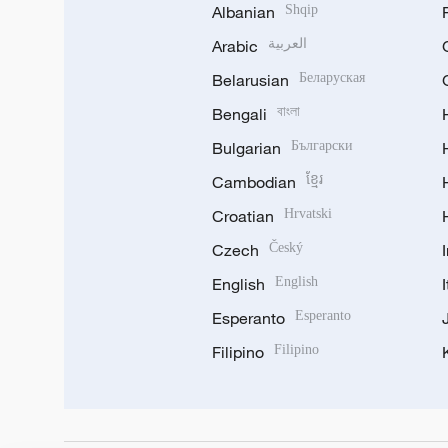
Albanian
Shqip
Arabic
العربية
Belarusian
Беларуская
Bengali
বাংলা
Bulgarian
Български
Cambodian
ខ្មែរ
Croatian
Hrvatski
Czech
Český
English
English
Esperanto
Esperanto
Filipino
Filipino