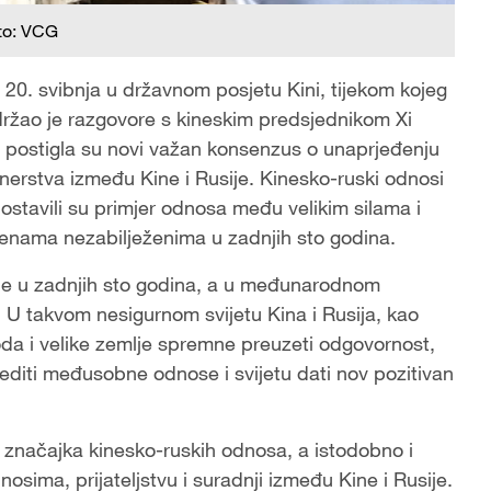
to: VCG
i 20. svibnja u državnom posjetu Kini, tijekom kojeg
održao je razgovore s kineskim predsjednikom Xi
a postigla su novi važan konsenzus o unaprjeđenju
erstva između Kine i Rusije. Kinesko-ruski odnosi
ostavili su primjer odnosa među velikim silama i
jenama nezabilježenima u zadnjih sto godina.
ne u zadnjih sto godina, a u međunarodnom
. U takvom nesigurnom svijetu Kina i Rusija, kao
roda i velike zemlje spremne preuzeti odgovornost,
editi međusobne odnose i svijetu dati nov pozitivan
e značajka kinesko-ruskih odnosa, a istodobno i
ima, prijateljstvu i suradnji između Kine i Rusije.