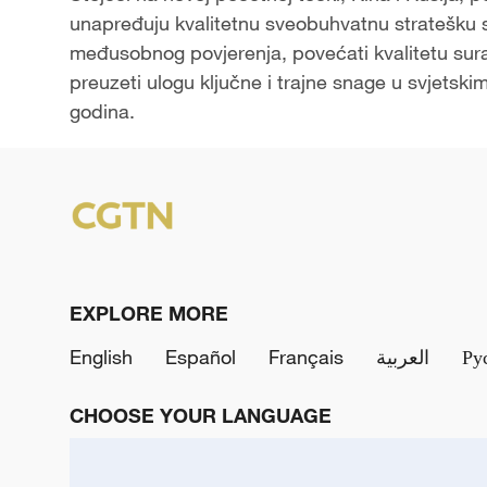
unapređuju kvalitetnu sveobuhvatnu stratešku s
međusobnog povjerenja, povećati kvalitetu suradn
preuzeti ulogu ključne i trajne snage u svjetsk
godina.
EXPLORE MORE
English
Español
Français
العربية
Ру
CHOOSE YOUR LANGUAGE