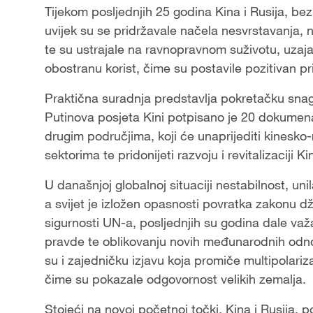
Tijekom posljednjih 25 godina Kina i Rusija, be
uvijek su se pridržavale načela nesvrstavanja, n
te su ustrajale na ravnopravnom suživotu, uzaj
obostranu korist, čime su postavile pozitivan 
Praktična suradnja predstavlja pokretačku snag
Putinova posjeta Kini potpisano je 20 dokumenata
drugim područjima, koji će unaprijediti kinesko-r
sektorima te pridonijeti razvoju i revitalizaciji Ki
U današnjoj globalnoj situaciji nestabilnost, u
a svijet je izložen opasnosti povratka zakonu dž
sigurnosti UN-a, posljednjih su godina dale va
pravde te oblikovanju novih međunarodnih odnos
su i zajedničku izjavu koja promiče multipolari
čime su pokazale odgovornost velikih zemalja.
Stojeći na novoj početnoj točki, Kina i Rusija,