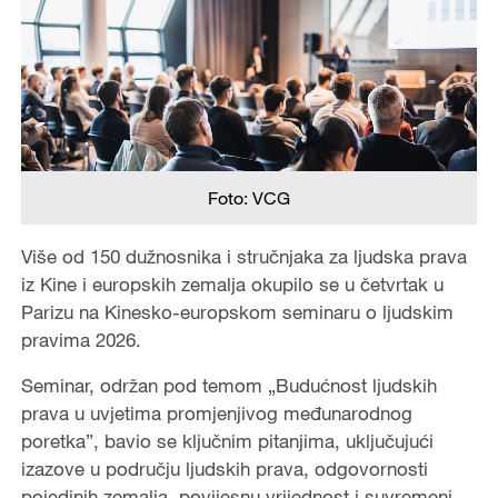
Foto: VCG
Više od 150 dužnosnika i stručnjaka za ljudska prava
iz Kine i europskih zemalja okupilo se u četvrtak u
Parizu na Kinesko-europskom seminaru o ljudskim
pravima 2026.
Seminar, održan pod temom „Budućnost ljudskih
prava u uvjetima promjenjivog međunarodnog
poretka”, bavio se ključnim pitanjima, uključujući
izazove u području ljudskih prava, odgovornosti
pojedinih zemalja, povijesnu vrijednost i suvremeni