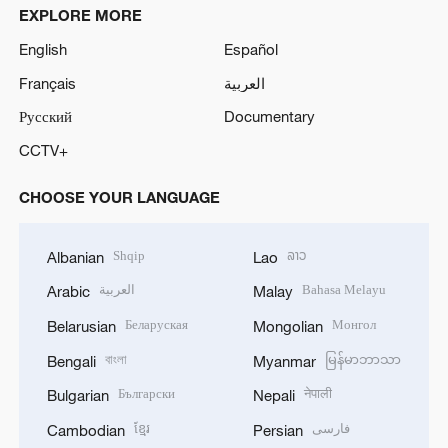
EXPLORE MORE
English
Español
Français
العربية
Русский
Documentary
CCTV+
CHOOSE YOUR LANGUAGE
Shqip
ລາວ
Albanian
Lao
العربية
Bahasa Melayu
Arabic
Malay
Беларуская
Монгол
Belarusian
Mongolian
বাংলা
မြန်မာဘာသာ
Bengali
Myanmar
Български
नेपाली
Bulgarian
Nepali
ខ្មែរ
فارسی
Cambodian
Persian