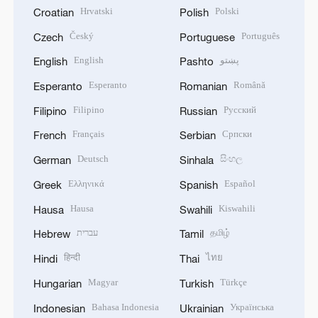
Hrvatski
Polski
Croatian
Polish
Český
Português
Czech
Portuguese
English
پښتو
English
Pashto
Esperanto
Română
Esperanto
Romanian
Filipino
Русский
Filipino
Russian
Français
Српски
French
Serbian
Deutsch
සිංහල
German
Sinhala
Ελληνικά
Español
Greek
Spanish
Hausa
Kiswahili
Hausa
Swahili
עברית
தமிழ்
Hebrew
Tamil
हिन्दी
ไทย
Hindi
Thai
Magyar
Türkçe
Hungarian
Turkish
Bahasa Indonesia
Українська
Indonesian
Ukrainian