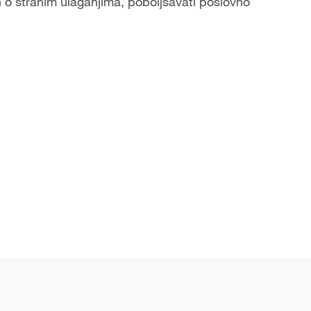
n o stranim ulaganjima, poboljšavati poslovno