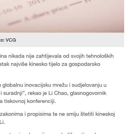
to: VCG
ina nikada nije zahtijevala od svojih tehnoloških
petak najviše kinesko tijelo za gospodarsko
 globalnu inovacijsku mrežu i sudjelovanju u
uradnji”, rekao je Li Chao, glasnogovornik
 tiskovnoj konferenciji.
zakonima i propisima te ne smiju štetiti kineskoj
Li.