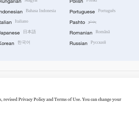
Hungarian
Magyar
Polish
Polski
Indonesian
Bahasa Indonesia
Portuguese
Português
Italian
Italiano
Pashto
پښتو
Japanese
日本語
Romanian
Română
Korean
한국어
Russian
Русский
es, revised Privacy Policy and Terms of Use. You can change your
备 11010502050052号
Disinformation report hotline: 010-8506146