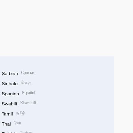
Serbian
Српски
Sinhala
සිංහල
Spanish
Español
Swahili
Kiswahili
Tamil
தமிழ்
Thai
ไทย