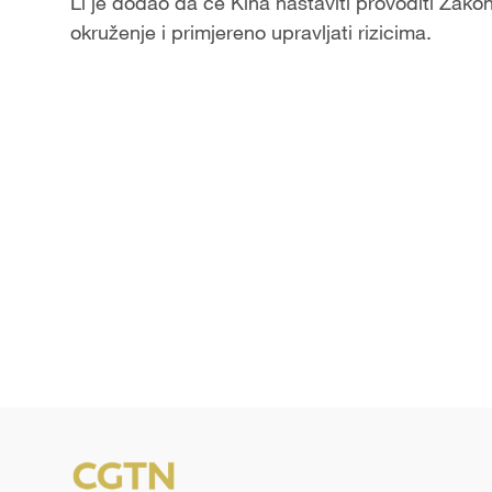
Li je dodao da će Kina nastaviti provoditi Zako
okruženje i primjereno upravljati rizicima.