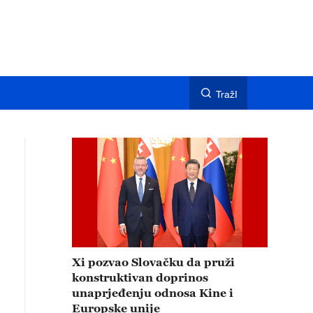
TražI
Xi pozvao Slovačku da pruži
konstruktivan doprinos
unaprjeđenju odnosa Kine i
Europske unije