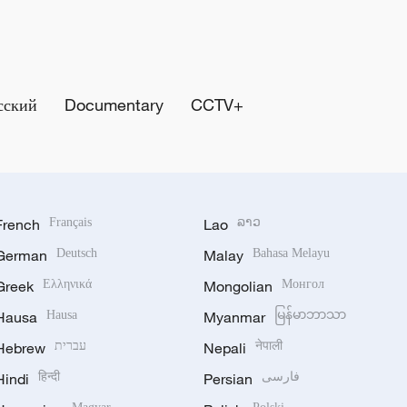
сский
Documentary
CCTV+
French
Français
Lao
ລາວ
German
Deutsch
Malay
Bahasa Melayu
Greek
Ελληνικά
Mongolian
Монгол
Hausa
Hausa
Myanmar
မြန်မာဘာသာ
Hebrew
עברית
Nepali
नेपाली
Hindi
हिन्दी
Persian
فارسی