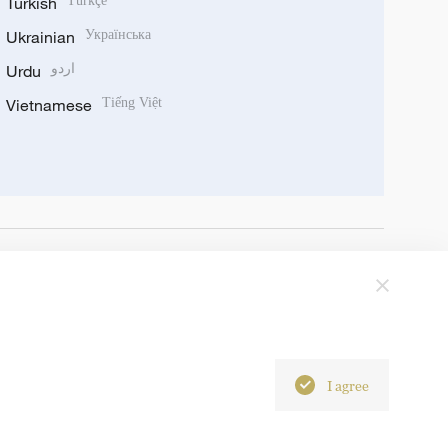
Turkish
Türkçe
Ukrainian
Українська
Urdu
اردو
Vietnamese
Tiếng Việt
I agree
6