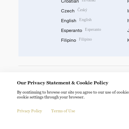
Croatian
Hrvatski
Czech
Český
English
English
Esperanto
Esperanto
Filipino
Filipino
DOWNLOAD OUR APP
Our Privacy Statement & Cookie Policy
By continuing to browse our site you agree to our use of cooki
cookie settings through your browser.
Privacy Policy
Terms of Use
Copyright © 2024 CGTN.
京ICP备20000184号
京公网安