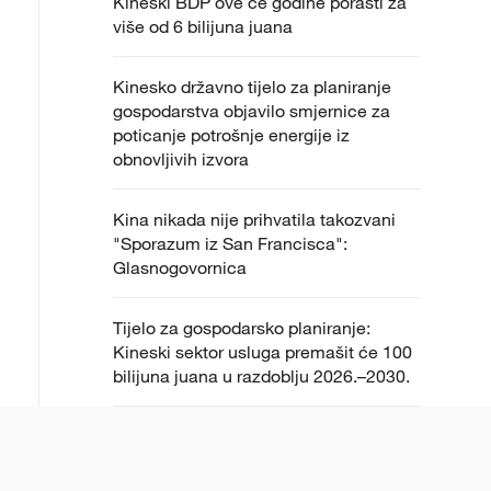
Kineski BDP ove će godine porasti za
više od 6 bilijuna juana
Kinesko državno tijelo za planiranje
gospodarstva objavilo smjernice za
poticanje potrošnje energije iz
obnovljivih izvora
Kina nikada nije prihvatila takozvani
"Sporazum iz San Francisca":
Glasnogovornica
Tijelo za gospodarsko planiranje:
Kineski sektor usluga premašit će 100
bilijuna juana u razdoblju 2026.–2030.