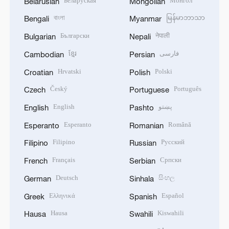
Беларуская
Монгол
Belarusian
Mongolian
বাংলা
မြန်မာဘာသာ
Bengali
Myanmar
Български
नेपाली
Bulgarian
Nepali
ខ្មែរ
فارسی
Cambodian
Persian
Hrvatski
Polski
Croatian
Polish
Český
Português
Czech
Portuguese
English
پښتو
English
Pashto
Esperanto
Română
Esperanto
Romanian
Filipino
Русский
Filipino
Russian
Français
Српски
French
Serbian
Deutsch
සිංහල
German
Sinhala
Ελληνικά
Español
Greek
Spanish
Hausa
Kiswahili
Hausa
Swahili