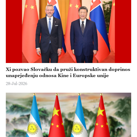
o
Xi pozvao Slovačku da pruži konstruktivan doprinos
unaprjeđenju odnosa Kine i Europske unije
28-Jul-2026