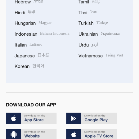
עברית
தமிழ்
Hebrew
Tamil
हिन्दी
ไทย
Hindi
Thai
Magyar
Türkçe
Hungarian
Turkish
Bahasa Indonesia
Українська
Indonesian
Ukrainian
Italiano
اردو
Italian
Urdu
日本語
Tiếng Việt
Japanese
Vietnamese
한국어
Korean
DOWNLOAD OUR APP