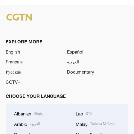
EXPLORE MORE
English
Español
Français
العربية
Русский
Documentary
CCTV+
CHOOSE YOUR LANGUAGE
Shqip
ລາວ
Albanian
Lao
العربية
Bahasa Melayu
Arabic
Malay