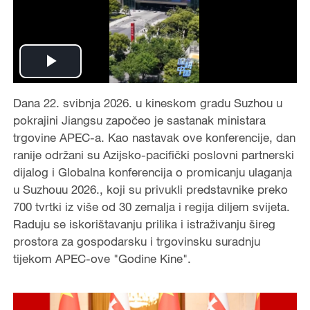
P
Dana 22. svibnja 2026. u kineskom gradu Suzhou u
l
pokrajini Jiangsu započeo je sastanak ministara
a
trgovine APEC-a. Kao nastavak ove konferencije, dan
ranije održani su Azijsko-pacifički poslovni partnerski
y
dijalog i Globalna konferencija o promicanju ulaganja
u Suzhouu 2026., koji su privukli predstavnike preko
V
700 tvrtki iz više od 30 zemalja i regija diljem svijeta.
Raduju se iskorištavanju prilika i istraživanju šireg
i
prostora za gospodarsku i trgovinsku suradnju
tijekom APEC-ove "Godine Kine".
d
e