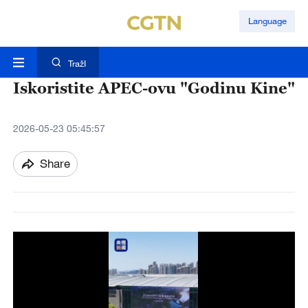
Language
TražI
Iskoristite APEC-ovu "Godinu Kine"
2026-05-23 05:45:57
Share